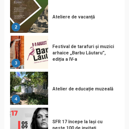
Ateliere de vacanță
2
Festival de tarafuri și muzici
arhaice „Barbu Lăutaru”,
ediția a IV-a
3
Atelier de educație muzeală
4
SFR 17 începe la Iași cu
peste 100 de invitați