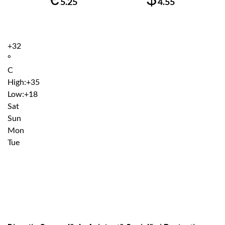
5.25
4.55
+
32
°
C
High:
+
35
Low:
+
18
Sat
Sun
Mon
Tue
Institutiile subordonate