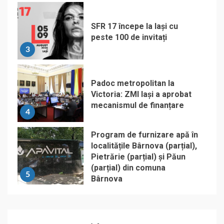
SFR 17 începe la Iași cu
peste 100 de invitați
3
Padoc metropolitan la
Victoria: ZMI Iași a aprobat
mecanismul de finanțare
4
Program de furnizare apă în
localitățile Bârnova (parțial),
Pietrărie (parțial) și Păun
(parțial) din comuna
5
Bârnova