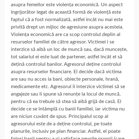
asupra femeilor este violența economică. Un aspect
îngrijorător legat de această formă de violență este
faptul că a fost normalizată, astfel încât nu mai este
privită drept un mijloc de agresiune asupra acesteia.
Violența economică are ca scop controlul deplin al
resurselor familiei de către agresor. Victimei i se
interzice să aibă un loc de muncă sau, dacă muncește,
tot salariul ei este luat de partener, astfel încât el să
dețină controlul banilor. Agresorul deține controlul
asupra resurselor financiare. El decide dacă victima
are sau nu acces la bani, obiecte personale, hrană,
medicamente etc. Agresorul îi interzice victimei să se
angajeze sau îi spune să renunțe la locul de muncă,
pentru că ea trebuie să stea să aibă grijă de casă. El
decide ce se întâmplă cu banii familiei, iar victima nu
are niciun cuvânt de spus. Principalul scop al
agresorului este de a deține controlul, pe toate
planurile, inclusiv pe plan financiar. Astfel, el poate
folosi banii pentru a-și satisface nevoile proprii (care