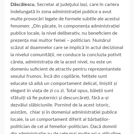
Dăscălescu
, Secretar al judeţului Iași, care în cariera
îndelungată în zona administrației publice a avut
multe provocări legate de formele subtile ale acestui
fenomen: „Din păcate, în componența administrației
publice locale, la nivel deliberativ, nu beneficiem de
prezența mai multor femei – politician. Numărul
scăzut al doamnelor care se implică în actul decizional
la nivelul comunității, ne conduce la concluzia potivit
căreia, administrația de la acest nivel, nu este un
domeniu suficient de atractiv pentru reprezentantele
sexului frumos. Încă din copilărie, fetițele sunt
educate să aibă un comportament delicat, liniștit și
elegant în viața de zi cu zi. Total opus, băieții sunt
sfătuiți să fie puternici și descurcăreți, fără a-și
dezvălui slăbiciunile. Pornind de la acest istoric,
asistăm, chiar și în domeniul administrației publice
locale, la un comportament diferit al bărbaților-
politician de cel al femeilor-politician. Dacă domnii
din administrație au de cele mai multe ori o atitudine