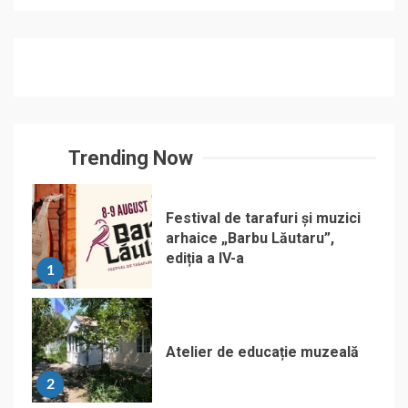
Trending Now
Festival de tarafuri și muzici
arhaice „Barbu Lăutaru”,
ediția a IV-a
1
Atelier de educație muzeală
2