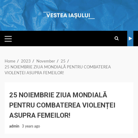
Skip
to
content
PRIMARY
MENU
Home
2023
November
25
25 NOIEMBRIE ZIUA MONDIALĂ PENTRU COMBATEREA
VIOLENȚEI ASUPRA FEMEILOR!
25 NOIEMBRIE ZIUA MONDIALĂ
PENTRU COMBATEREA VIOLENȚEI
ASUPRA FEMEILOR!
admin
3 years ago