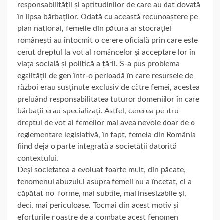
responsabilității și aptitudinilor de care au dat dovată
în lipsa bărbaților. Odată cu această recunoaștere pe
plan național, femeile din pătura aristocrației
românești au întocmit o cerere oficială prin care este
cerut dreptul la vot al româncelor și acceptare lor în
viața socială și politică a țării. S-a pus problema
egalității de gen într-o perioadă în care resursele de
război erau susținute exclusiv de către femei, acestea
preluând responsabilitatea tuturor domeniilor în care
bărbații erau specializați. Astfel, cererea pentru
dreptul de vot al femeilor mai avea nevoie doar de o
reglementare legislativă, în fapt, femeia din România
fiind deja o parte integrată a societății datorită
contextului.
Deși societatea a evoluat foarte mult, din păcate,
fenomenul abuzului asupra femeii nu a încetat, ci a
căpătat noi forme, mai subtile, mai insesizabile și,
deci, mai periculoase. Tocmai din acest motiv și
eforturile noastre de a combate acest fenomen