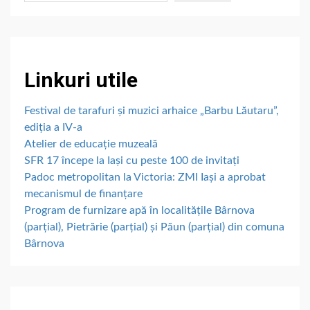
Linkuri utile
Festival de tarafuri și muzici arhaice „Barbu Lăutaru”,
ediția a IV-a
Atelier de educație muzeală
SFR 17 începe la Iași cu peste 100 de invitați
Padoc metropolitan la Victoria: ZMI Iași a aprobat
mecanismul de finanțare
Program de furnizare apă în localitățile Bârnova
(parțial), Pietrărie (parțial) și Păun (parțial) din comuna
Bârnova