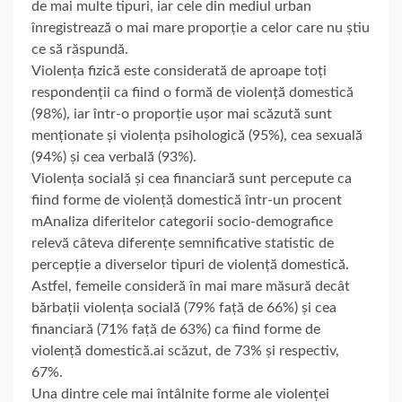
de mai multe tipuri, iar cele din mediul urban
înregistrează o mai mare proporție a celor care nu știu
ce să răspundă.
Violența fizică este considerată de aproape toți
respondenții ca fiind o formă de violență domestică
(98%), iar într-o proporție ușor mai scăzută sunt
menționate și violența psihologică (95%), cea sexuală
(94%) și cea verbală (93%).
Violența socială și cea financiară sunt percepute ca
fiind forme de violență domestică într-un procent
mAnaliza diferitelor categorii socio-demografice
relevă câteva diferențe semnificative statistic de
percepție a diverselor tipuri de violență domestică.
Astfel, femeile consideră în mai mare măsură decât
bărbații violența socială (79% față de 66%) și cea
financiară (71% față de 63%) ca fiind forme de
violență domestică.ai scăzut, de 73% și respectiv,
67%.
Una dintre cele mai întâlnite forme ale violenței