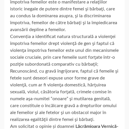
împotriva femeilor este o manifestare a relaţiilor
istoric inegale de putere dintre femei şi bărbaţi, care
au condus la dominarea asupra, şi la discriminarea
împotriva, femeilor de către bărbaţi şi la împiedicarea
avansării depline a femeilor.
Convenția a identificat natura structurală a violenţei
împotriva femeilor drept violenţă de gen şi faptul că
violenţa împotriva femeilor este unul din mecanismele
sociale cruciale, prin care femeile sunt forţate într-o
poziţie subordonată comparativ cu bărbaţii;
Recunoscând, cu gravă îngrijorare, faptul că femeile şi
fetele sunt deseori expuse unor forme grave de
violenţă, cum ar fi violenţa domestică, hărţuirea
sexuală, violul, căsătoria forţată, crimele comise în
numele aşa-numitei “onoare” şi mutilarea genitală,
care constituie o încălcare gravă a drepturilor omului
ale femeilor şi ale fetelor şi un obstacol major în
realizarea egalităţii dintre femei şi bărbaţi.
Am solicitat o opinie și doamnei
Lăcrămioara Vernică-