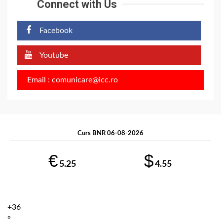
Connect with Us
Facebook
Youtube
Email : comunicare@icc.ro
Curs BNR 06-08-2026
€
$
5.25
4.55
+
36
°