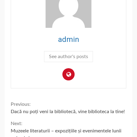
admin
See author's posts
Continue
Previous:
Dacă nu poți veni la bibliotecă, vine biblioteca la tine!
Reading
Next:
Muzeele literaturii – expozițiile și evenimentele lunii