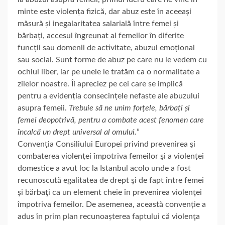
minte este violența fizică, dar abuz este în aceeași
măsură și inegalaritatea salarială între femei și
bărbați, accesul îngreunat al femeilor în diferite
funcții sau domenii de activitate, abuzul emoțional
sau social. Sunt forme de abuz pe care nu le vedem cu
ochiul liber, iar pe unele le tratăm ca o normalitate a
zilelor noastre. Îi apreciez pe cei care se implică
pentru a evidenția consecințele nefaste ale abuzului
asupra femeii.
Trebuie să ne unim forțele, bărbați și
femei deopotrivă, pentru a combate acest fenomen care
încalcă un drept universal al omului.
”
Convenția Consiliului Europei privind prevenirea şi
combaterea violenței împotriva femeilor şi a violenței
domestice a avut loc la Istanbul acolo unde a fost
recunoscută egalitatea de drept şi de fapt între femei
şi bărbaţi ca un element cheie în prevenirea violenţei
împotriva femeilor. De asemenea, această convenție a
adus în prim plan recunoașterea faptului că violenţa