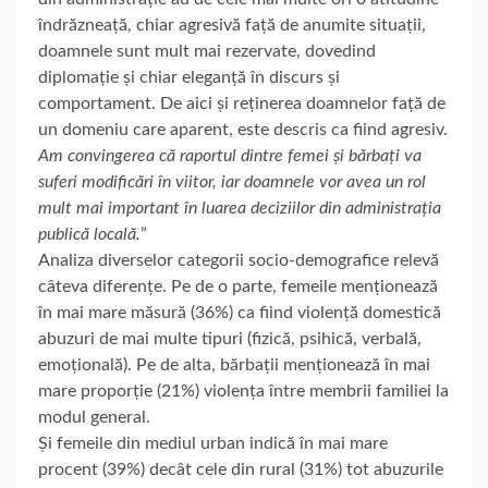
îndrăzneață, chiar agresivă față de anumite situații,
doamnele sunt mult mai rezervate, dovedind
diplomație și chiar eleganță în discurs și
comportament. De aici și reținerea doamnelor față de
un domeniu care aparent, este descris ca fiind agresiv.
Am convingerea că raportul dintre femei și bărbați va
suferi modificări în viitor, iar doamnele vor avea un rol
mult mai important în luarea deciziilor din administrația
publică locală.
”
Analiza diverselor categorii socio-demografice relevă
câteva diferențe. Pe de o parte, femeile menționează
în mai mare măsură (36%) ca fiind violență domestică
abuzuri de mai multe tipuri (fizică, psihică, verbală,
emoțională). Pe de alta, bărbații menționează în mai
mare proporție (21%) violența între membrii familiei la
modul general.
Și femeile din mediul urban indică în mai mare
procent (39%) decât cele din rural (31%) tot abuzurile