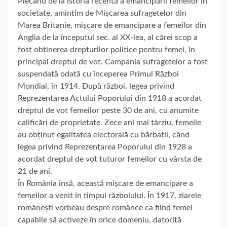
Plecând de la istoria recentă a emancipării femeilor în
societate, amintim de Mișcarea sufragetelor din
Marea Britanie, mișcare de emancipare a femeilor din
Anglia de la începutul sec. al XX-lea, al cărei scop a
fost obținerea drepturilor politice pentru femei, în
principal dreptul de vot. Campania sufragetelor a fost
suspendată odată cu începerea Primul Război
Mondial, în 1914. După război, legea privind
Reprezentarea Actului Poporului din 1918 a acordat
dreptul de vot femeilor peste 30 de ani, cu anumite
calificări de proprietate. Zece ani mai târziu, femeile
au obținut egalitatea electorală cu bărbații, când
legea privind Reprezentarea Poporului din 1928 a
acordat dreptul de vot tuturor femeilor cu vârsta de
21 de ani.
În România însă, această mișcare de emancipare a
femeilor a venit în timpul războiului. În 1917, ziarele
românești vorbeau despre românce ca fiind femei
capabile să activeze în orice domeniu, datorită