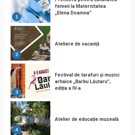
femeii la Maternitatea
„Elena Doamna”
1
Ateliere de vacanță
2
Festival de tarafuri și muzici
arhaice „Barbu Lăutaru”,
ediția a IV-a
3
Atelier de educație muzeală
4