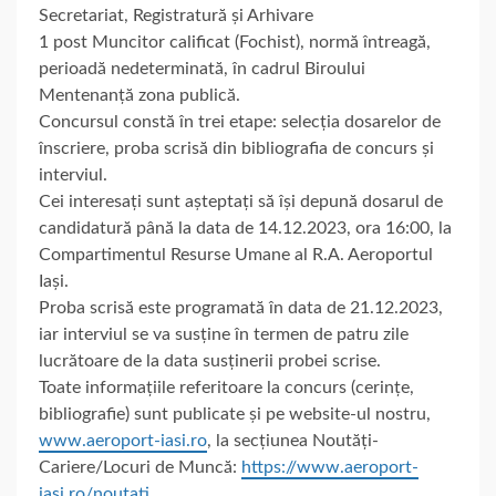
Secretariat, Registratură și Arhivare
1 post Muncitor calificat (Fochist), normă întreagă,
perioadă nedeterminată, în cadrul Biroului
Mentenanță zona publică.
Concursul constă în trei etape: selecția dosarelor de
înscriere, proba scrisă din bibliografia de concurs și
interviul.
Cei interesați sunt așteptați să își depună dosarul de
candidatură până la data de 14.12.2023, ora 16:00, la
Compartimentul Resurse Umane al R.A. Aeroportul
Iași.
Proba scrisă este programată în data de 21.12.2023,
iar interviul se va susține în termen de patru zile
lucrătoare de la data susținerii probei scrise.
Toate informațiile referitoare la concurs (cerințe,
bibliografie) sunt publicate și pe website-ul nostru,
www.aeroport-iasi.ro
, la secțiunea Noutăți-
Cariere/Locuri de Muncă:
https://www.aeroport-
iasi.ro/noutati