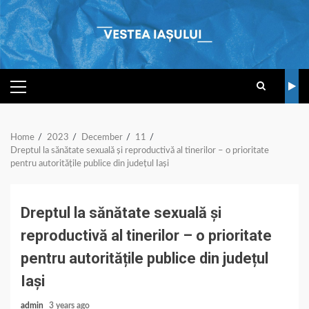
Skip
to
content
PRIMARY
MENU
Home
2023
December
11
Dreptul la sănătate sexuală și reproductivă al tinerilor – o prioritate
pentru autoritățile publice din județul Iași
Dreptul la sănătate sexuală și
reproductivă al tinerilor – o prioritate
pentru autoritățile publice din județul
Iași
admin
3 years ago