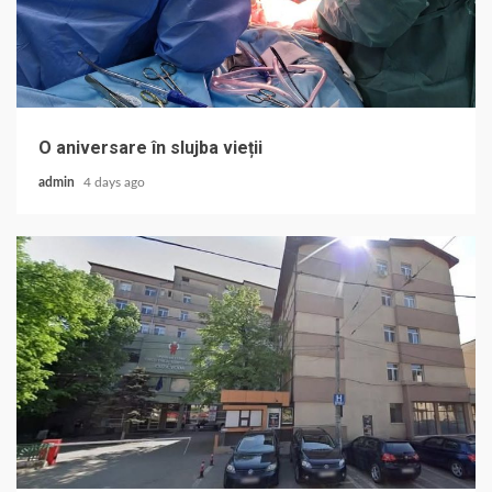
O aniversare în slujba vieții
admin
4 days ago