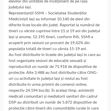
elevilor din unitățile de învățământ de pe raza
județului Iași.
Reprezentanții SSMI – Societatea Studenților
Mediciniști Iași au informat 10.140 de elevi din
diferite licee locale din județ. Raportat la numărul de
tineri cu vârste cuprinse între 15 și 19 ani din județul
Iași și anume, 52.195 tineri, conform INS, SSMI a
acoperit prin sesiuni un procent de 19,42% din
populația totală de tineri cu vârsta 15-19 ani.
Au fost distribuite în liceele din județul Iași în care au
fost organizate sesiuni de educație sexuală și
reproductivă un număr de 71.918 de dispozitive de
protecție. Alte 3.488 au fost distribuite către ONG-
uri cu activitate în județul Iași și restul au fost
distribuite în urma primirii de comenzi online,
respectiv 24.594 bucăți. În același timp, asistenții
medicali comunitari și mediatorii sanitari din cadrul
DSP au distribuit un număr de 5.872 dispozitive de
protecție către tinerii din comunitățile rurale în care