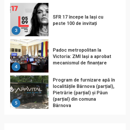
SFR 17 începe la Iași cu
peste 100 de invitați
3
Padoc metropolitan la
Victoria: ZMI Iași a aprobat
mecanismul de finanțare
4
Program de furnizare apă în
localitățile Bârnova (parțial),
Pietrărie (parțial) și Păun
(parțial) din comuna
5
Bârnova