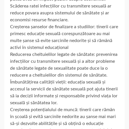
Scăderea ratei infecțiilor cu transmitere sexuală ar
reduce povara asupra sistemului de sănătate și ar
economisi resurse financiare.
Creșterea șanselor de finalizare a studiilor: tinerii care
primesc educație sexuală corespunzătoare au mai
multe șanse să evite sarcinile nedorite și să rămână
activi în sistemul educațional
Reducerea cheltuielilor legate de sănătate: prevenirea
infecțiilor cu transmitere sexuală și a altor probleme
de sănătate legate de sexualitate poate duce la o
reducere a cheltuielilor din sistemul de sănătate.
Îmbunătățirea calității vieții: educația sexuală și
accesul la servicii de sănătate sexuală pot ajuta tinerii
să ia decizii informate și responsabile privind viața lor
sexuală și sănătatea lor.
Creșterea potențialului de muncă: tinerii care rămân
în școală și evită sarcinile nedorite au șanse mai mari
să-și dezvolte abilitățile și să obțină o educație