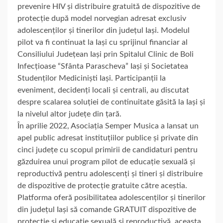
prevenire HIV și distribuire gratuită de dispozitive de
protecție după model norvegian adresat exclusiv
adolescenților și tinerilor din județul Iași. Modelul
pilot va fi continuat la Iași cu sprijinul financiar al
Consiliului Județean Iași prin Spitalul Clinic de Boli
Infecțioase “Sfânta Parascheva” Iași și Societatea
Studenților Mediciniști Iași. Participanții la
eveniment, decidenți locali și centrali, au discutat
despre scalarea soluției de continuitate găsită la Iași și
la nivelul altor județe din țară.
În aprilie 2022, Asociația Semper Musica a lansat un
apel public adresat instituțiilor publice și private din
cinci județe cu scopul primirii de candidaturi pentru
găzduirea unui program pilot de educație sexuală și
reproductivă pentru adolescenți și tineri și distribuire
de dispozitive de protecție gratuite către aceștia.
Platforma oferă posibilitatea adolescenților și tinerilor
din județul Iași să comande GRATUIT dispozitive de
protecție și educație sexuală și reproductivă, aceasta