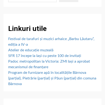
Linkuri utile
Festival de tarafuri și muzici arhaice „Barbu Lăutaru”,
ediția a IV-a
Atelier de educație muzeală
SFR 17 începe la Iași cu peste 100 de invitați
Padoc metropolitan la Victoria: ZMI Iași a aprobat
mecanismul de finanțare
Program de furnizare apă în localitățile Bârnova
(parțial), Pietrărie (parțial) și Păun (parțial) din comuna
Bârnova