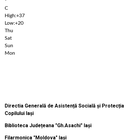
°
C
High:
+
37
Low:
+
20
Thu
Sat
Sun
Mon
Institutiile subordonate
Directia Generală de Asistență Socială și Protecția
Copilului Iași
Biblioteca Județeana "Gh.Asachi" Iași
Filarmonica "Moldova" Iași