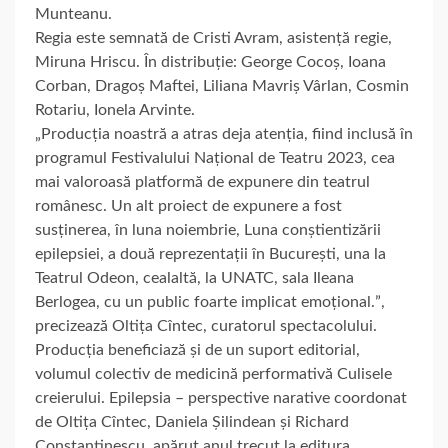
Munteanu.
Regia este semnată de Cristi Avram, asistență regie,
Miruna Hriscu. În distribuție: George Cocoș, Ioana
Corban, Dragoș Maftei, Liliana Mavriș Vârlan, Cosmin
Rotariu, Ionela Arvinte.
„Producția noastră a atras deja atenția, fiind inclusă în
programul Festivalului Național de Teatru 2023, cea
mai valoroasă platformă de expunere din teatrul
românesc. Un alt proiect de expunere a fost
susținerea, în luna noiembrie, Luna conștientizării
epilepsiei, a două reprezentații în București, una la
Teatrul Odeon, cealaltă, la UNATC, sala Ileana
Berlogea, cu un public foarte implicat emoțional.ˮ,
precizează Oltița Cîntec, curatorul spectacolului.
Producția beneficiază și de un suport editorial,
volumul colectiv de medicină performativă Culisele
creierului. Epilepsia – perspective narative coordonat
de Oltița Cîntec, Daniela Șilindean și Richard
Constantinescu, apărut anul trecut la editura