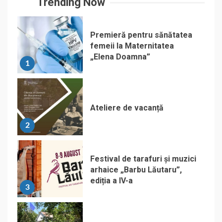
Trending Now
Premieră pentru sănătatea
femeii la Maternitatea
„Elena Doamna”
1
Ateliere de vacanță
2
Festival de tarafuri și muzici
arhaice „Barbu Lăutaru”,
ediția a IV-a
3