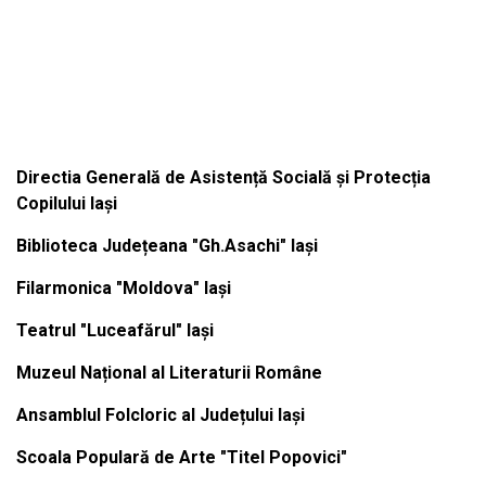
Institutiile subordonate
Directia Generală de Asistență Socială și Protecția
Copilului Iași
Biblioteca Județeana "Gh.Asachi" Iași
Filarmonica "Moldova" Iași
Teatrul "Luceafărul" Iași
Muzeul Național al Literaturii Române
Ansamblul Folcloric al Județului Iași
Scoala Populară de Arte "Titel Popovici"