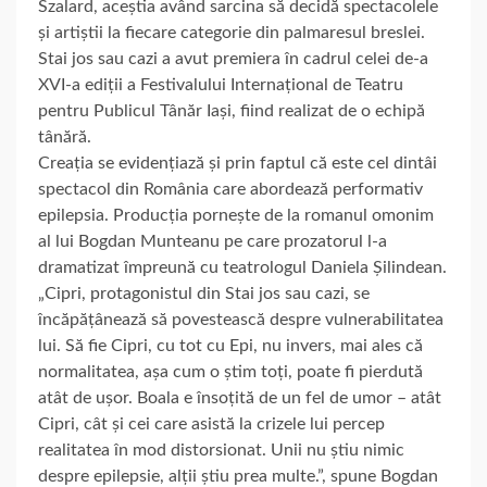
Szalard, aceștia având sarcina să decidă spectacolele
și artiștii la fiecare categorie din palmaresul breslei.
Stai jos sau cazi a avut premiera în cadrul celei de-a
XVI-a ediții a Festivalului Internațional de Teatru
pentru Publicul Tânăr Iași, fiind realizat de o echipă
tânără.
Creația se evidențiază și prin faptul că este cel dintâi
spectacol din România care abordează performativ
epilepsia. Producția pornește de la romanul omonim
al lui Bogdan Munteanu pe care prozatorul l-a
dramatizat împreună cu teatrologul Daniela Șilindean.
„Cipri, protagonistul din Stai jos sau cazi, se
încăpățânează să povestească despre vulnerabilitatea
lui. Să fie Cipri, cu tot cu Epi, nu invers, mai ales că
normalitatea, așa cum o știm toți, poate fi pierdută
atât de ușor. Boala e însoțită de un fel de umor – atât
Cipri, cât și cei care asistă la crizele lui percep
realitatea în mod distorsionat. Unii nu știu nimic
despre epilepsie, alții știu prea multe.”, spune Bogdan