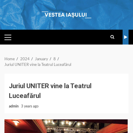
Skip
to
content
PRIMARY
MENU
Home
2024
January
8
Juriul UNITER vine la Teatrul Luceafărul
Juriul UNITER vine la Teatrul
Luceafărul
admin
3 years ago