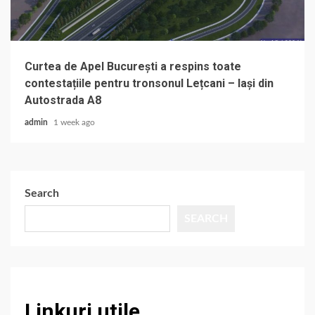
Curtea de Apel București a respins toate
contestațiile pentru tronsonul Lețcani – Iași din
Autostrada A8
admin
1 week ago
Search
SEARCH
Linkuri utile