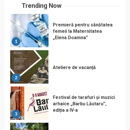
Trending Now
Premieră pentru sănătatea
femeii la Maternitatea
„Elena Doamna”
1
Ateliere de vacanță
2
Festival de tarafuri și muzici
arhaice „Barbu Lăutaru”,
ediția a IV-a
3