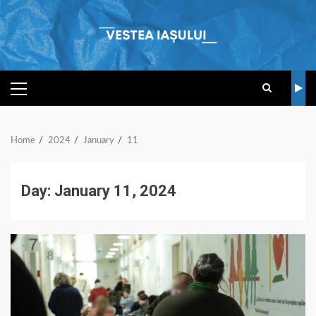
Skip
to
content
PRIMARY
MENU
Home
2024
January
11
Day:
January 11, 2024