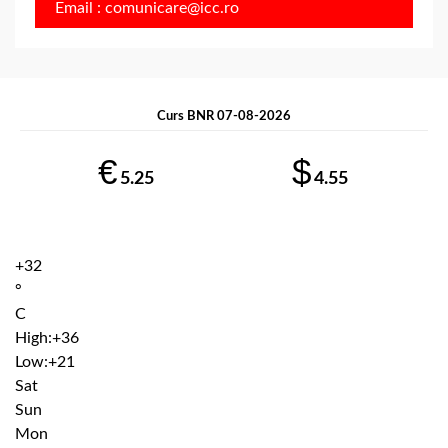
Email : comunicare@icc.ro
Curs BNR 07-08-2026
€
$
5.25
4.55
+
32
°
C
High:
+
36
Low:
+
21
Sat
Sun
Mon