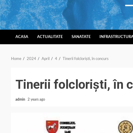
Skip
to
content
ACASA
ACTUALITATE
SANATATE
INFRASTRUCTUR
Home
2024
April
4
Tinerii folcloriști, în concurs
Tinerii folcloriști, în
admin
2 years ago