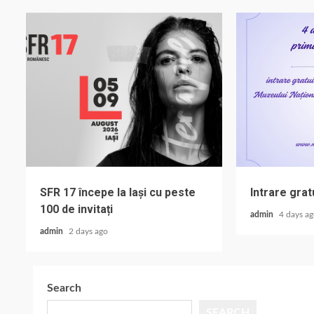
SFR 17 începe la Iași cu peste
Intrare grat
100 de invitați
admin
4 days a
admin
2 days ago
Search
SEARCH