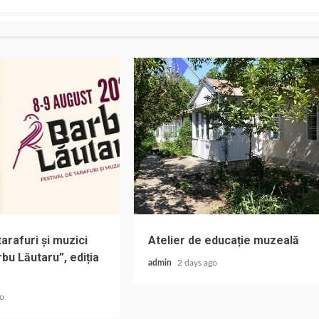
tarafuri și muzici
Atelier de educație muzeală
bu Lăutaru”, ediția
admin
2 days ago
go