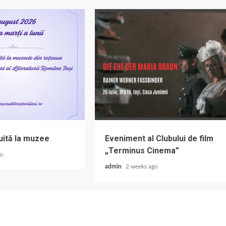
uită la muzee
Eveniment al Clubului de film
„Terminus Cinema”
go
admin
2 weeks ago