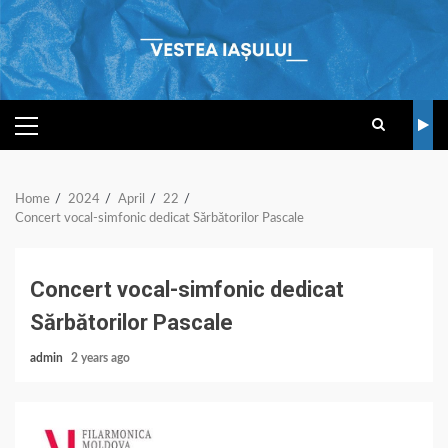
Skip
to
content
PRIMARY
MENU
Home
2024
April
22
Concert vocal-simfonic dedicat Sărbătorilor Pascale
Concert vocal-simfonic dedicat
Sărbătorilor Pascale
admin
2 years ago