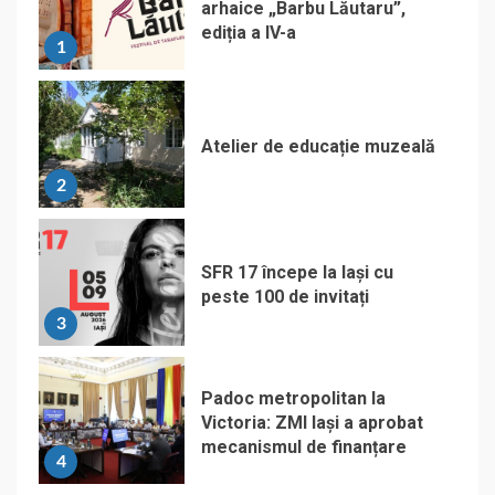
arhaice „Barbu Lăutaru”,
ediția a IV-a
1
Atelier de educație muzeală
2
SFR 17 începe la Iași cu
peste 100 de invitați
3
Padoc metropolitan la
Victoria: ZMI Iași a aprobat
mecanismul de finanțare
4