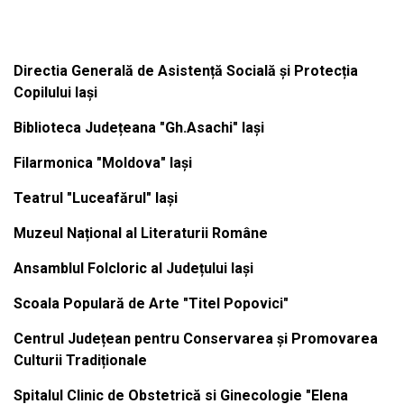
Institutiile subordonate
Directia Generală de Asistență Socială și Protecția
Copilului Iași
Biblioteca Județeana "Gh.Asachi" Iași
Filarmonica "Moldova" Iași
Teatrul "Luceafărul" Iași
Muzeul Național al Literaturii Române
Ansamblul Folcloric al Județului Iași
Scoala Populară de Arte "Titel Popovici"
Centrul Județean pentru Conservarea și Promovarea
Culturii Tradiționale
Spitalul Clinic de Obstetrică si Ginecologie "Elena