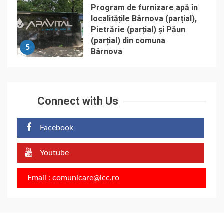
Program de furnizare apă în
localitățile Bârnova (parțial),
Pietrărie (parțial) și Păun
(parțial) din comuna
5
Bârnova
Connect with Us
Facebook
Youtube
Email : comunicare@icc.ro