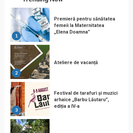
Premieră pentru sănătatea
femeii la Maternitatea
„Elena Doamna”
1
Ateliere de vacanță
2
Festival de tarafuri și muzici
arhaice „Barbu Lăutaru”,
ediția a IV-a
3