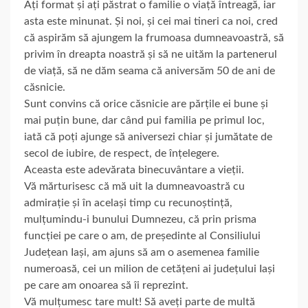
Ați format și ați păstrat o familie o viață întreagă, iar
asta este minunat. Și noi, și cei mai tineri ca noi, cred
că aspirăm să ajungem la frumoasa dumneavoastră, să
privim în dreapta noastră și să ne uităm la partenerul
de viață, să ne dăm seama că aniversăm 50 de ani de
căsnicie.
Sunt convins că orice căsnicie are părțile ei bune și
mai puțin bune, dar când pui familia pe primul loc,
iată că poți ajunge să aniversezi chiar și jumătate de
secol de iubire, de respect, de înțelegere.
Aceasta este adevărata binecuvântare a vieții.
Vă mărturisesc că mă uit la dumneavoastră cu
admirație și în același timp cu recunoștință,
mulțumindu-i bunului Dumnezeu, că prin prisma
funcției pe care o am, de președinte al Consiliului
Județean Iași, am ajuns să am o asemenea familie
numeroasă, cei un milion de cetățeni ai județului Iași
pe care am onoarea să îi reprezint.
Vă mulțumesc tare mult! Să aveți parte de multă