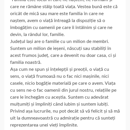
care ne rămâne stâlp toată viața. Vestea bună este că
oricât de mică sau mare este familia în care ne
naștem, avem o viață
întreagă la dispoziție să o
îmbogățim cu oamenii pe care îi întâlnim și care ne
devin, la rândul lor, familie.
Județul Iași are o familie cu un milion de membri.
Suntem un milion de ieșeni, născuți sau stabiliți în
acest frumos județ, care a devenit nu doar casa, ci și
familia noastră.
Așa cum ne spun și înțelepții și preoții, o viață cu
sens, o viață frumoasă nu o fac nici mașinile, nici
casele, nicio bogăție materială pe care o avem. Viața
cu sens ne-o fac oamenii din jurul nostru, relațiile pe
care le închegăm cu aceștia. Suntem cu adevărat
mulțumiți și împliniți când iubim și suntem iubiți.
Privind așa lucrurile, nu pot decât să vă felicit și să mă
uit la dumneavoastră cu admirație pentru că sunteți
reprezentarea unei vieți împlinite.