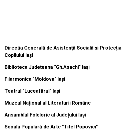
Institutiile subordonate
Directia Generală de Asistență Socială și Protecția
Copilului Iași
Biblioteca Județeana "Gh.Asachi" Iași
Filarmonica "Moldova" Iași
Teatrul "Luceafărul" Iași
Muzeul Național al Literaturii Române
Ansamblul Folcloric al Județului Iași
Scoala Populară de Arte "Titel Popovici"