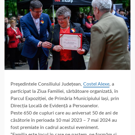
Preşedintele Consiliului Județean,
Costel Alexe
, a
participat la Ziua Familiei, sărbătoare organizată, în
Parcul Expoziției, de Primăria Municipiului Iași, prin
Direcția Locală de Evidență a Persoanelor.
Peste 650 de cupluri care au aniversat 50 de ani de
căsătorie în perioada 10 mai 2023 – 7 mai 2024 au
fost premiate în cadrul acestui eveniment.
“Familia este locul în care ne naștem, ne formăm și