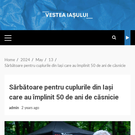
Skip
to
content
PRIMARY
MENU
Home
2024
May
13
Sărbătoare pentru cuplurile din Iași care au împlinit 50 de ani de căsnicie
Sărbătoare pentru cuplurile din Iași
care au împlinit 50 de ani de căsnicie
admin
2 years ago