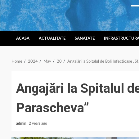
Skip
to
content
ACASA
ACTUALITATE
SANATATE
INFRASTRUCTUR
Home
2024
May
20
Angajări la Spitalul de Boli Infecțioase „S
Angajări la Spitalul d
Parascheva”
admin
2 years ago