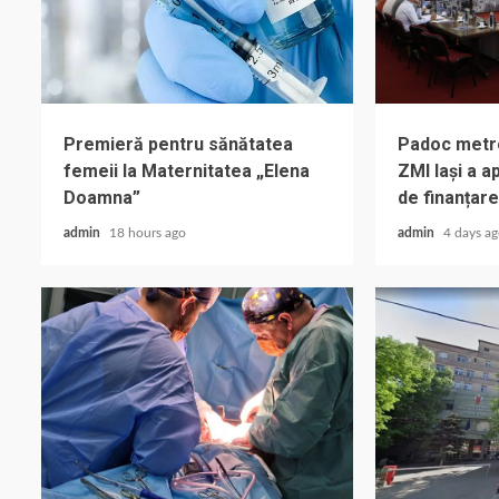
Premieră pentru sănătatea
Padoc metrop
femeii la Maternitatea „Elena
ZMI Iași a 
Doamna”
de finanțare
admin
18 hours ago
admin
4 days a