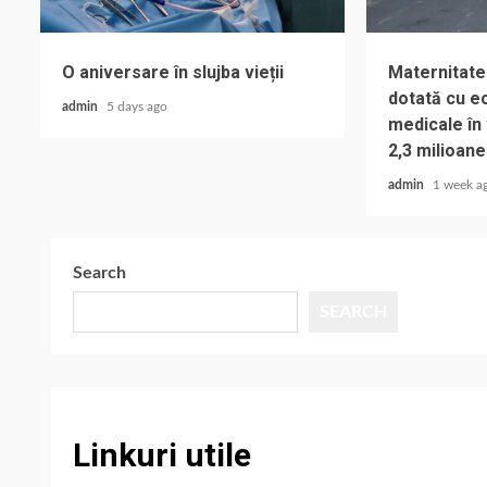
O aniversare în slujba vieții
Maternitate
dotată cu e
admin
5 days ago
medicale în
2,3 milioane
admin
1 week a
Search
SEARCH
Linkuri utile