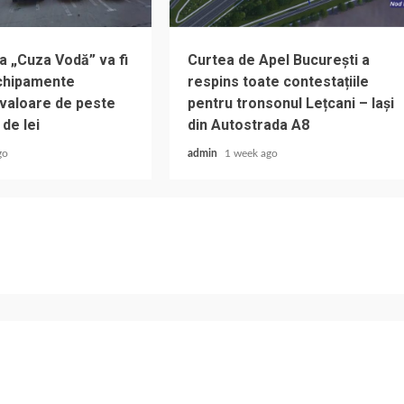
a „Cuza Vodă” va fi
Curtea de Apel București a
chipamente
respins toate contestațiile
 valoare de peste
pentru tronsonul Lețcani – Iași
 de lei
din Autostrada A8
go
admin
1 week ago