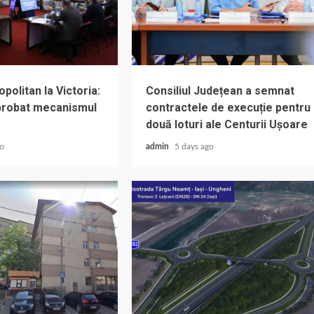
olitan la Victoria:
Consiliul Județean a semnat
aprobat mecanismul
contractele de execuție pentru
două loturi ale Centurii Ușoare
go
admin
5 days ago