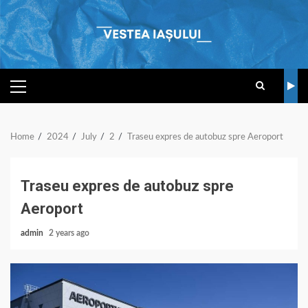
Skip
to
content
PRIMARY
MENU
Home
2024
July
2
Traseu expres de autobuz spre Aeroport
Traseu expres de autobuz spre
Aeroport
admin
2 years ago