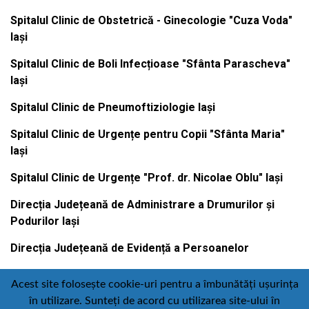
Spitalul Clinic de Obstetrică - Ginecologie "Cuza Voda"
Iași
Spitalul Clinic de Boli Infecțioase "Sfânta Parascheva"
Iași
Spitalul Clinic de Pneumoftiziologie Iași
Spitalul Clinic de Urgențe pentru Copii "Sfânta Maria"
Iași
Spitalul Clinic de Urgențe "Prof. dr. Nicolae Oblu" Iași
Direcția Județeană de Administrare a Drumurilor și
Podurilor Iași
Direcția Județeană de Evidență a Persoanelor
Acest site folosește cookie-uri pentru a îmbunătăți ușurința
în utilizare. Sunteți de acord cu utilizarea site-ului în
Contact
Politică de confidențialitate