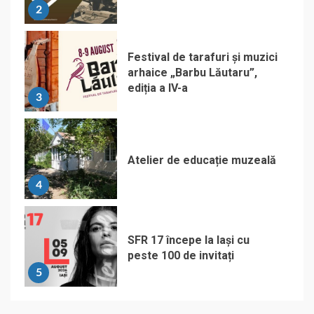
2
Festival de tarafuri și muzici
arhaice „Barbu Lăutaru”,
ediția a IV-a
3
Atelier de educație muzeală
4
SFR 17 începe la Iași cu
peste 100 de invitați
5