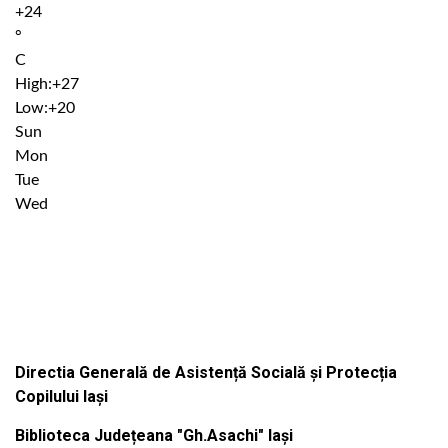
+
24
°
C
High:
+
27
Low:
+
20
Sun
Mon
Tue
Wed
Institutiile subordonate
Directia Generală de Asistență Socială și Protecția
Copilului Iași
Biblioteca Județeana "Gh.Asachi" Iași