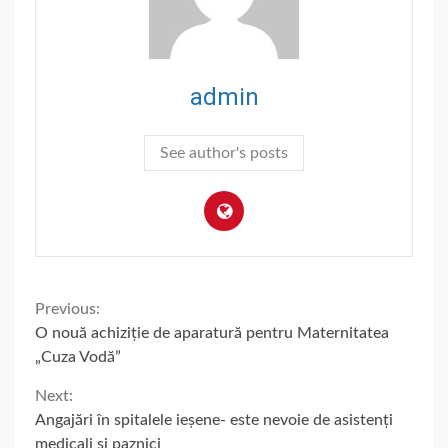
admin
See author's posts
Continue
Previous:
O nouă achiziție de aparatură pentru Maternitatea
Reading
„Cuza Vodă”
Next:
Angajări în spitalele ieșene- este nevoie de asistenți
medicali și paznici