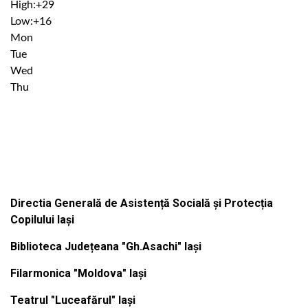
High:
+
29
Low:
+
16
Mon
Tue
Wed
Thu
Institutiile subordonate
Directia Generală de Asistență Socială și Protecția
Copilului Iași
Biblioteca Județeana "Gh.Asachi" Iași
Filarmonica "Moldova" Iași
Teatrul "Luceafărul" Iași