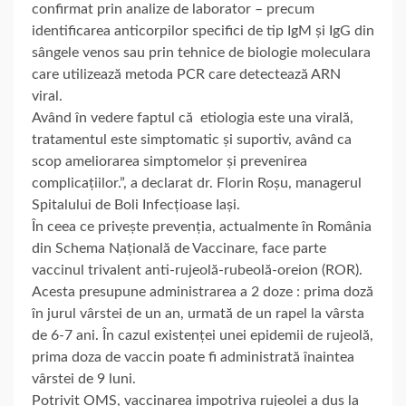
confirmat prin analize de laborator – precum
identificarea anticorpilor specifici de tip IgM și IgG din
sângele venos sau prin tehnice de biologie moleculara
care utilizează metoda PCR care detectează ARN
viral.
Având în vedere faptul că etiologia este una virală,
tratamentul este simptomatic și suportiv, având ca
scop ameliorarea simptomelor și prevenirea
complicațiilor.”, a declarat dr. Florin Roșu, managerul
Spitalului de Boli Infecțioase Iași.
În ceea ce privește prevenția, actualmente în România
din Schema Națională de Vaccinare, face parte
vaccinul trivalent anti-rujeolă-rubeolă-oreion (ROR).
Acesta presupune administrarea a 2 doze : prima doză
în jurul vârstei de un an, urmată de un rapel la vârsta
de 6-7 ani. În cazul existenței unei epidemii de rujeolă,
prima doza de vaccin poate fi administrată înaintea
vârstei de 9 luni.
Potrivit OMS, vaccinarea impotriva rujeolei a dus la