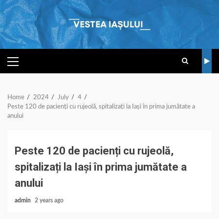
Skip
to
content
PRIMARY
MENU
Home
2024
July
4
Peste 120 de pacienți cu rujeolă, spitalizați la Iași în prima jumătate a
anului
Peste 120 de pacienți cu rujeolă,
spitalizați la Iași în prima jumătate a
anului
admin
2 years ago