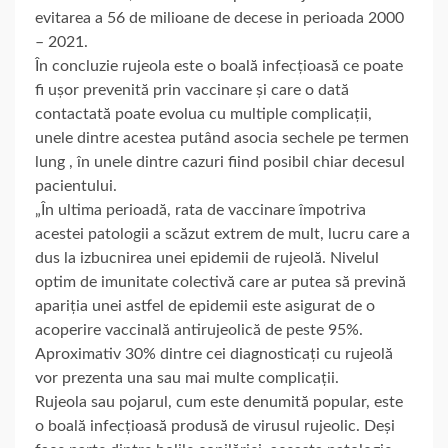
evitarea a 56 de milioane de decese in perioada 2000
– 2021.
În concluzie rujeola este o boală infecțioasă ce poate
fi ușor prevenită prin vaccinare și care o dată
contactată poate evolua cu multiple complicații,
unele dintre acestea putând asocia sechele pe termen
lung , în unele dintre cazuri fiind posibil chiar decesul
pacientului.
„În ultima perioadă, rata de vaccinare împotriva
acestei patologii a scăzut extrem de mult, lucru care a
dus la izbucnirea unei epidemii de rujeolă. Nivelul
optim de imunitate colectivă care ar putea să prevină
apariția unei astfel de epidemii este asigurat de o
acoperire vaccinală antirujeolică de peste 95%.
Aproximativ 30% dintre cei diagnosticați cu rujeolă
vor prezenta una sau mai multe complicații.
Rujeola sau pojarul, cum este denumită popular, este
o boală infecțioasă produsă de virusul rujeolic. Deși