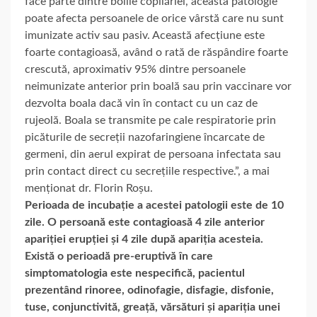
face parte dintre bolile copilăriei, aceasta patologie
poate afecta persoanele de orice vârstă care nu sunt
imunizate activ sau pasiv. Această afecțiune este
foarte contagioasă, având o rată de răspândire foarte
crescută, aproximativ 95% dintre persoanele
neimunizate anterior prin boală sau prin vaccinare vor
dezvolta boala dacă vin în contact cu un caz de
rujeolă. Boala se transmite pe cale respiratorie prin
picăturile de secreții nazofaringiene încarcate de
germeni, din aerul expirat de persoana infectata sau
prin contact direct cu secrețiile respective.”, a mai
menționat dr. Florin Roșu.
Perioada de incubație a acestei patologii este de 10
zile. O persoană este contagioasă 4 zile anterior
apariției erupției și 4 zile după apariția acesteia.
Există o perioadă pre-eruptivă în care
simptomatologia este nespecifică, pacientul
prezentând rinoree, odinofagie, disfagie, disfonie,
tuse, conjunctivită, greață, vărsături și apariția unei