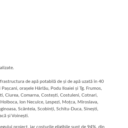
alizate.
nfrastructura de apă potabilă de și de apă uzată în 40
și Pașcani, orașele Hârlău, Podu Iloaiei și Tg. Frumos,
ti, Ciurea, Comarna, Costești, Costuleni, Cotnari,
, Holboca, Ion Neculce, Lespezi, Moțca, Miroslava,
ginoasa, Scânteia, Scobinți, Schitu-Duca, Sinești,
acă și Voinești.
gului proiect, iar costurile eligibile sunt de 94%, din