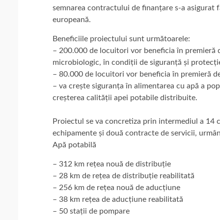
semnarea contractului de finanțare s-a asigurat f
europeană.
Beneficiile proiectului sunt următoarele:
– 200.000 de locuitori vor beneficia în premieră 
microbiologic, în condiții de siguranță și protecție
– 80.000 de locuitori vor beneficia în premieră de
– va crește siguranța în alimentarea cu apă a popul
creșterea calității apei potabile distribuite.
Proiectul se va concretiza prin intermediul a 14 
echipamente și două contracte de servicii, urmând 
Apă potabilă
– 312 km rețea nouă de distribuție
– 28 km de rețea de distribuție reabilitată
– 256 km de rețea nouă de aducțiune
– 38 km rețea de aducțiune reabilitată
– 50 stații de pompare