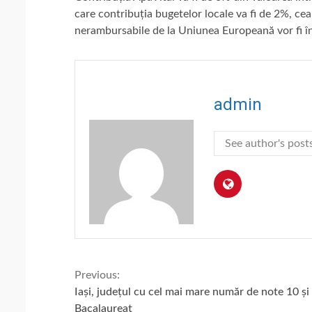
care contribuția bugetelor locale va fi de 2%, cea
nerambursabile de la Uniunea Europeană vor fi î
admin
See author's post
Continue
Previous:
Iași, județul cu cel mai mare număr de note 10 și 
Bacalaureat