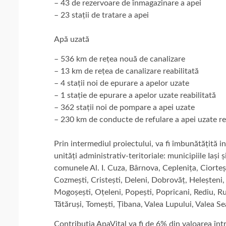
– 43 de rezervoare de înmagazinare a apei
– 23 stații de tratare a apei
Apă uzată
– 536 km de rețea nouă de canalizare
– 13 km de rețea de canalizare reabilitată
– 4 stații noi de epurare a apelor uzate
– 1 stație de epurare a apelor uzate reabilitată
– 362 stații noi de pompare a apei uzate
– 230 km de conducte de refulare a apei uzate re
Prin intermediul proiectului, va fi îmbunătățită i
unități administrativ-teritoriale: municipiile Iași 
comunele Al. I. Cuza, Bârnova, Ceplenița, Ciorteș
Cozmești, Cristești, Deleni, Dobrovăț, Heleșteni
Mogoșești, Oțeleni, Popești, Popricani, Rediu, Ru
Tătăruși, Tomești, Țibana, Valea Lupului, Valea Se
Contribuția ApaVital va fi de 6% din valoarea între