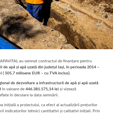
 și APAVITAL au semnat contractul de finanțare pentru
i de apă și apă uzată din județul Iași, în perioada 2014 –
i ( 505,7 milioane EUR – cu TVA inclus)
.
ional de dezvoltare a infrastructurii de apă și apă uzată
 I
în valoare de
446.381.571,14 lei
și vizează
flate în derulare la data semnării.
inițială a proiectului, ca efect al actualizării prețurilor
 indicatorilor tehnici cantitativi și calitativi inițiali. Prin