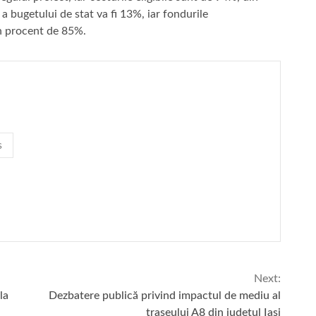
 a bugetului de stat va fi 13%, iar fondurile
n procent de 85%.
s
Next:
la
Dezbatere publică privind impactul de mediu al
traseului A8 din județul Iași