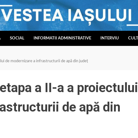
A
SOCIAL
INFORMATII ADMINISTRATIVE
INTERVIU
CUL
lui de modernizare a infrastructurii de apă din județ
tapa a II-a a proiectului
astructurii de apă din