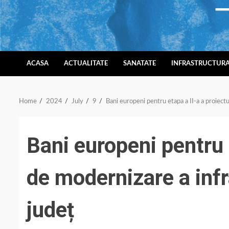
Skip
to
content
ACASA
ACTUALITATE
SANATATE
INFRASTRUCTUR
Home
2024
July
9
Bani europeni pentru etapa a II-a a proiectu
Bani europeni pentru e
de modernizare a infr
județ