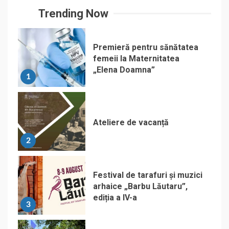
Trending Now
Premieră pentru sănătatea
femeii la Maternitatea
„Elena Doamna”
1
Ateliere de vacanță
2
Festival de tarafuri și muzici
arhaice „Barbu Lăutaru”,
ediția a IV-a
3