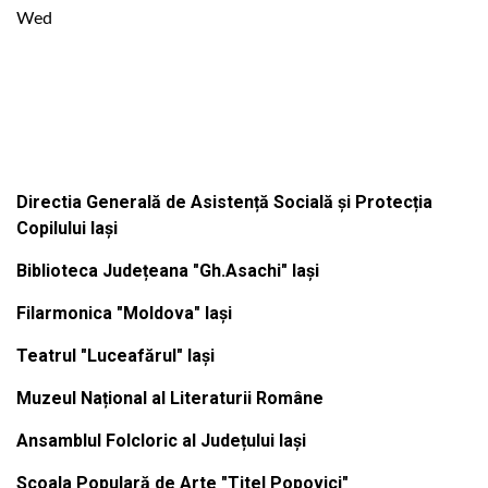
Wed
Institutiile subordonate
Directia Generală de Asistență Socială și Protecția
Copilului Iași
Biblioteca Județeana "Gh.Asachi" Iași
Filarmonica "Moldova" Iași
Teatrul "Luceafărul" Iași
Muzeul Național al Literaturii Române
Ansamblul Folcloric al Județului Iași
Scoala Populară de Arte "Titel Popovici"