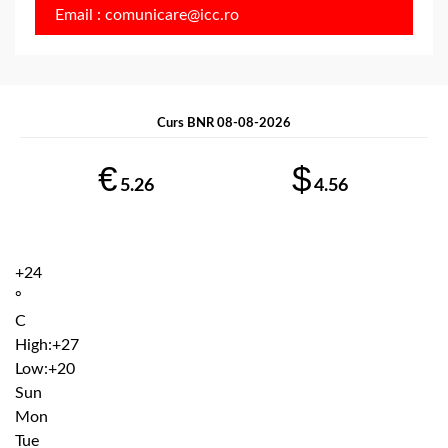
Email : comunicare@icc.ro
Curs BNR 08-08-2026
€
$
5.26
4.56
+
24
°
C
High:
+
27
Low:
+
20
Sun
Mon
Tue