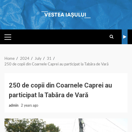
Skip
to
content
PRIMARY
MENU
Home
2024
July
31
250 de copii din Coarnele Caprei au participat la Tabăra de Vară
250 de copii din Coarnele Caprei au
participat la Tabăra de Vară
admin
2 years ago