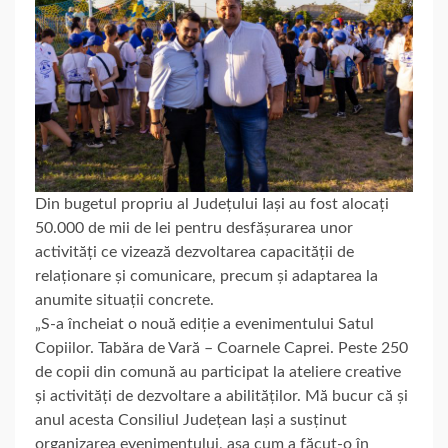
Din bugetul propriu al Județului Iași au fost alocați
50.000 de mii de lei pentru desfășurarea unor
activități ce vizează dezvoltarea capacității de
relaționare și comunicare, precum și adaptarea la
anumite situații concrete.
„S-a încheiat o nouă ediție a evenimentului Satul
Copiilor. Tabăra de Vară – Coarnele Caprei. Peste 250
de copii din comună au participat la ateliere creative
și activități de dezvoltare a abilităților. Mă bucur că și
anul acesta Consiliul Județean Iași a susținut
organizarea evenimentului, așa cum a făcut-o în