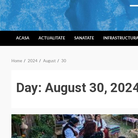
Skip
to
content
ACASA
ACTUALITATE
SANATATE
INFRASTRUCTUR
Home
2024
August
30
Day:
August 30, 202