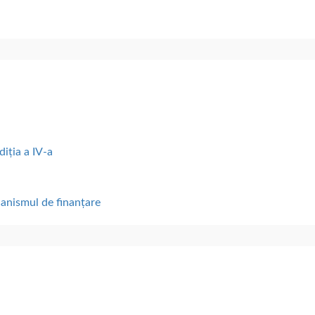
diția a IV-a
canismul de finanțare