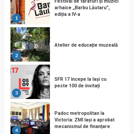
Festival de tarafuri și muzici
arhaice „Barbu Lăutaru”,
ediția a IV-a
1
Atelier de educație muzeală
2
SFR 17 începe la Iași cu
peste 100 de invitați
3
Padoc metropolitan la
Victoria: ZMI Iași a aprobat
mecanismul de finanțare
4