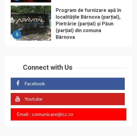
Program de furnizare apă în
localitățile Bârnova (parțial),
Pietrărie (parțial) și Păun
(parțial) din comuna
5
Bârnova
Connect with Us
Facebook
Youtube
Email : comunicare@icc.ro