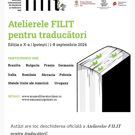
Astăzi are loc deschiderea oficială a 𝑨𝒕𝒆𝒍𝒊𝒆𝒓𝒆𝒍𝒐𝒓 𝑭𝑰𝑳𝑰𝑻
𝒑𝒆𝒏𝒕𝒓𝒖 𝒕𝒓𝒂𝒅𝒖𝒄𝒂̆𝒕𝒐𝒓𝒊!