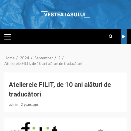
Skip
to
content
PRIMARY
MENU
Home
2024
September
2
Atelierele FILIT, de 10 ani alături de traducători
Atelierele FILIT, de 10 ani alături de
traducători
admin
2 years ago