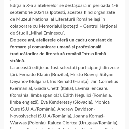
Ediția a X-a a atelierelor se desfășoară în perioada 1-8
septembrie 2024 la Ipotești, acestea fiind organizate
de Muzeul Național al Literaturii Române Iaşi în
colaborare cu Memorialul Ipoteşti – Centrul Naţional
de Studii „Mihai Eminescu”.
De zece ani, atelierele oferă un cadru constant de
formare şi comunicare umană și profesională
traducătorilor de literatură română într-o limbă
străină.
La această ediție au fost selectați participanți din zece
țări: Fernado Klabin (Brazilia), Hristo Boev și Stilyan
Deyanov (Bulgaria), Iris Reinald (Franța), Jan Cornelius
(Germania), Giada Chetti (Italia), Lavinia Ienceanu
(România, limba spaniolă), Edith Negulici (România,
limba engleză), Eva Kenderessy (Slovacia), Monica
Cure (S.U.A./România), Andrew Davidson-
Novosivschei (S.U.A/România), Joanna Kornaś-
Warwas (Polonia), Raluca Ciortea (Uruguay/România).