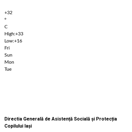
+
32
°
C
High:
+
33
Low:
+
16
Fri
Sun
Mon
Tue
Institutiile subordonate
Directia Generală de Asistență Socială și Protecția
Copilului Iași