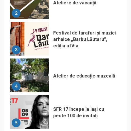
Ateliere de vacanță
2
Festival de tarafuri și muzici
arhaice „Barbu Lăutaru”,
ediția a IV-a
3
Atelier de educație muzeală
4
SFR 17 începe la Iași cu
peste 100 de invitați
5