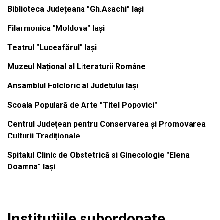
Biblioteca Județeana "Gh.Asachi" Iași
Filarmonica "Moldova" Iași
Teatrul "Luceafărul" Iași
Muzeul Național al Literaturii Române
Ansamblul Folcloric al Județului Iași
Scoala Populară de Arte "Titel Popovici"
Centrul Județean pentru Conservarea și Promovarea
Culturii Tradiționale
Spitalul Clinic de Obstetrică si Ginecologie "Elena
Doamna" Iași
Institutiile subordonate