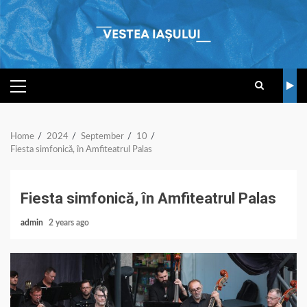
Skip
to
content
PRIMARY
MENU
Home
2024
September
10
Fiesta simfonică, în Amfiteatrul Palas
Fiesta simfonică, în Amfiteatrul Palas
admin
2 years ago