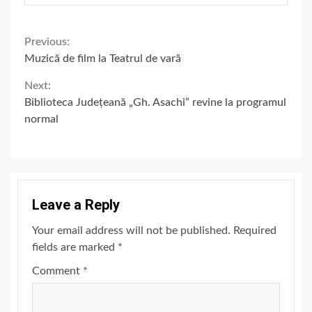
Continue
Previous:
Muzică de film la Teatrul de vară
Reading
Next:
Biblioteca Județeană „Gh. Asachi” revine la programul
normal
Leave a Reply
Your email address will not be published.
Required
fields are marked
*
Comment
*