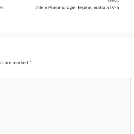
Next:
es
Zilele Pneumologiei Ieșene, ediția a IV-a
lds are marked
*