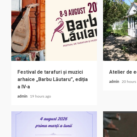
Festival de tarafuri și muzici
Atelier de 
arhaice „Barbu Lăutaru”, ediția
admin
20 hours
a IV-a
admin
19 hours ago