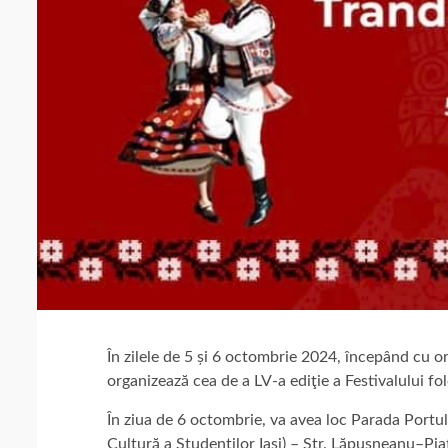
În zilele de 5 și 6 octombrie 2024, începând cu o
organizează cea de a LV-a ediţie a Festivalului folcloric int
În ziua de 6 octombrie, va avea loc Parada Portu
Cultură a Studenților Iași) – Str. Lăpușneanu–Pia