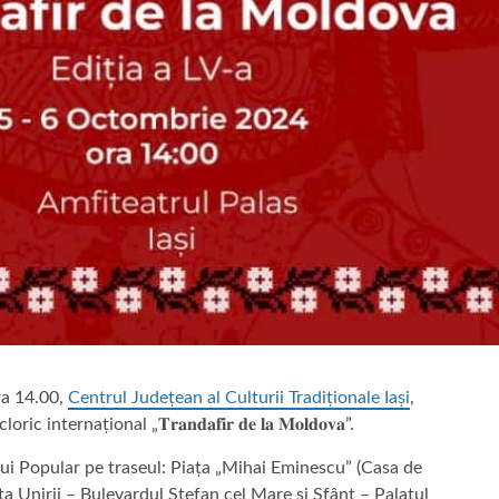
ra 14.00,
Centrul Județean al Culturii Tradiționale Iași
,
ernațional „𝐓𝐫𝐚𝐧𝐝𝐚𝐟𝐢𝐫 𝐝𝐞 𝐥𝐚 𝐌𝐨𝐥𝐝𝐨𝐯𝐚”.
lui Popular pe traseul: Piața „Mihai Eminescu” (Casa de
ța Unirii – Bulevardul Ștefan cel Mare și Sfânt – Palatul