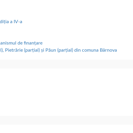
diția a IV-a
canismul de finanțare
), Pietrărie (parțial) și Păun (parțial) din comuna Bârnova