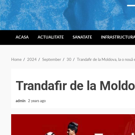
Skip
to
content
ACASA
ACTUALITATE
SANATATE
INFRASTRUCTUR
Home
2024
September
30
Trandafir de la Moldova, la o nouă 
Trandafir de la Moldo
admin
2 years ago