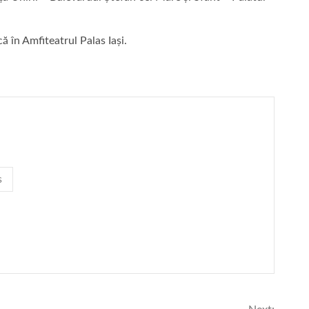
 în Amfiteatrul Palas Iași.
s