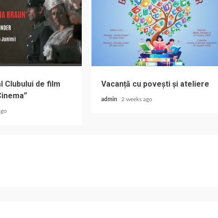
 Clubului de film
Vacanță cu povești și ateliere
Cinema”
admin
2 weeks ago
ago