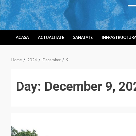
Skip
to
content
ACASA
ACTUALITATE
SANATATE
INFRASTRUCTUR
Home
2024
December
9
Day:
December 9, 20