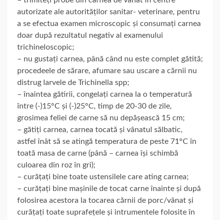
autorizate ale autorităților sanitar- veterinare, pentru
a se efectua examen microscopic și consumați carnea
doar după rezultatul negativ al examenului
trichineloscopic;
– nu gustați carnea, până când nu este complet gătită;
procedeele de sărare, afumare sau uscare a cărnii nu
distrug larvele de Trichinella spp;
– înaintea gătirii, congelați carnea la o temperatură
între (-)15°C și (-)25°C, timp de 20-30 de zile,
grosimea feliei de carne să nu depășească 15 cm;
– gătiți carnea, carnea tocată și vânatul sălbatic,
astfel înât să se atingă temperatura de peste 71°C în
toată masa de carne (până – carnea își schimbă
culoarea din roz în gri);
– curățați bine toate ustensilele care ating carnea;
– curățați bine mașinile de tocat carne înainte și după
folosirea acestora la tocarea cărnii de porc/vânat și
curățați toate suprafețele și intrumentele folosite în