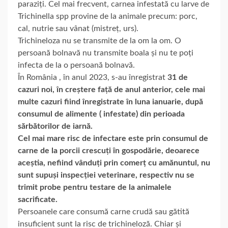
paraziți. Cel mai frecvent, carnea infestată cu larve de
Trichinella spp provine de la animale precum: porc,
cal, nutrie sau vânat (mistreț, urs).
Trichineloza nu se transmite de la om la om. O
persoană bolnavă nu transmite boala și nu te poți
infecta de la o persoană bolnavă.
În România , în anul 2023, s-au înregistrat
31 de
cazuri noi, în creștere față de anul anterior, cele mai
multe cazuri fiind înregistrate în luna ianuarie, după
consumul de alimente ( infestate) din perioada
sărbătorilor de iarnă.
Cel mai mare risc de infectare este prin consumul de
carne de la porcii crescuți în gospodărie, deoarece
aceștia, nefiind vânduți prin comerț cu amănuntul, nu
sunt supuși inspecției veterinare, respectiv nu se
trimit probe pentru testare de la animalele
sacrificate.
Persoanele care consumă carne crudă sau gătită
insuficient sunt la risc de trichineloză. Chiar și