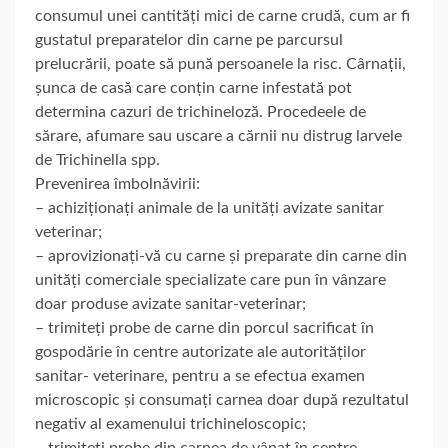
consumul unei cantități mici de carne crudă, cum ar fi
gustatul preparatelor din carne pe parcursul
prelucrării, poate să pună persoanele la risc. Cârnații,
șunca de casă care conțin carne infestată pot
determina cazuri de trichineloză. Procedeele de
sărare, afumare sau uscare a cărnii nu distrug larvele
de Trichinella spp.
Prevenirea îmbolnăvirii:
– achiziționați animale de la unități avizate sanitar
veterinar;
– aprovizionați-vă cu carne și preparate din carne din
unități comerciale specializate care pun în vânzare
doar produse avizate sanitar-veterinar;
– trimiteți probe de carne din porcul sacrificat în
gospodărie în centre autorizate ale autorităților
sanitar- veterinare, pentru a se efectua examen
microscopic și consumați carnea doar după rezultatul
negativ al examenului trichineloscopic;
– trimiteți probe din carnea de vânat în centre