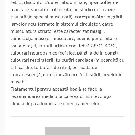
febră, disconfort/dureri abdominale, lipsa poftei de
mâncare, vărsături, oboseală; un stadiu de invazie
tisulară (în special musculară), corespunzător migrării
larvelor nou-formate în sistemul circulator, către
musculatura striată; este caracterizat mialgii,
tumefacţia maselor musculare, edeme periorbitare
sau ale feţei, erupţii urticariene, febră 38°C -40°C,
tulburări neuropsihice (cefalee, până la delir, comă),
tulburări respiratorii, tulburări cardiace (miocardită cu
tahicardie, tulburări de ritm); perioadă de
convalescenţă, corespunzătoare închistării larvelor în
muşchi.
Tratamentul pentru această boală se face la
recomandarea medicului care va urmări evoluția
clinică după administarea medicamentelor.