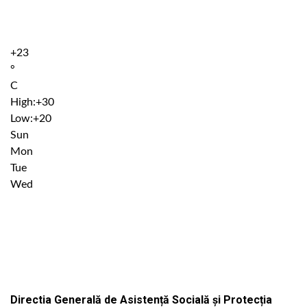
+
23
°
C
High:
+
30
Low:
+
20
Sun
Mon
Tue
Wed
Institutiile subordonate
Directia Generală de Asistență Socială și Protecția