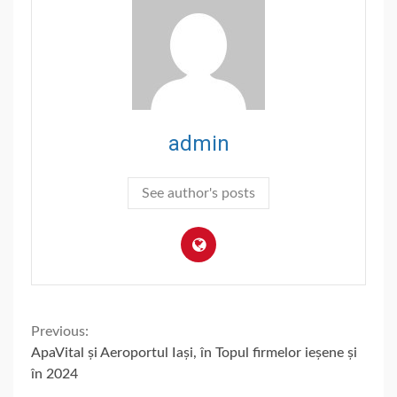
admin
See author's posts
Continue
Previous:
ApaVital și Aeroportul Iași, în Topul firmelor ieșene și
Reading
în 2024