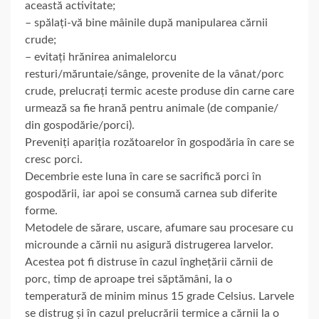
această activitate;
– spălați-vă bine mâinile după manipularea cărnii
crude;
– evitați hrănirea animalelorcu
resturi/măruntaie/sânge, provenite de la vânat/porc
crude, prelucrați termic aceste produse din carne care
urmează sa fie hrană pentru animale (de companie/
din gospodărie/porci).
Preveniți apariția rozătoarelor în gospodăria în care se
cresc porci.
Decembrie este luna în care se sacrifică porci în
gospodării, iar apoi se consumă carnea sub diferite
forme.
Metodele de sărare, uscare, afumare sau procesare cu
microunde a cărnii nu asigură distrugerea larvelor.
Acestea pot fi distruse în cazul înghețării cărnii de
porc, timp de aproape trei săptămâni, la o
temperatură de minim minus 15 grade Celsius. Larvele
se distrug și în cazul prelucrării termice a cărnii la o