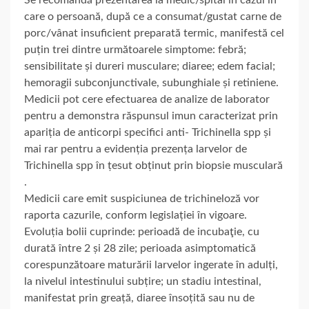
care o persoană, după ce a consumat/gustat carne de
porc/vânat insuficient preparată termic, manifestă cel
puțin trei dintre următoarele simptome: febră;
sensibilitate și dureri musculare; diaree; edem facial;
hemoragii subconjunctivale, subunghiale și retiniene.
Medicii pot cere efectuarea de analize de laborator
pentru a demonstra răspunsul imun caracterizat prin
apariția de anticorpi specifici anti- Trichinella spp și
mai rar pentru a evidenția prezența larvelor de
Trichinella spp în țesut obținut prin biopsie musculară
.
Medicii care emit suspiciunea de trichineloză vor
raporta cazurile, conform legislației în vigoare.
Evoluția bolii cuprinde: perioadă de incubaţie, cu
durată între 2 și 28 zile; perioada asimptomatică
corespunzătoare maturării larvelor ingerate în adulți,
la nivelul intestinului subțire; un stadiu intestinal,
manifestat prin greață, diaree însoțită sau nu de