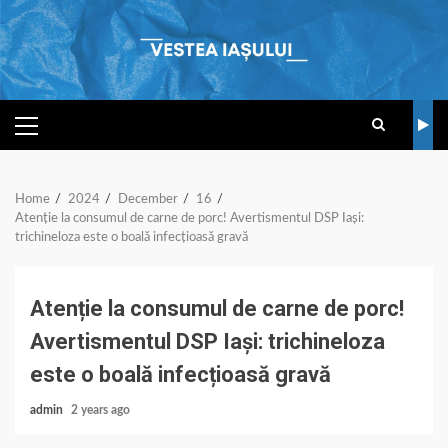
Skip
to
content
PRIMARY
MENU
Home
2024
December
16
Atenție la consumul de carne de porc! Avertismentul DSP Iași:
trichineloza este o boală infecțioasă gravă
Atenție la consumul de carne de porc!
Avertismentul DSP Iași: trichineloza
este o boală infecțioasă gravă
admin
2 years ago