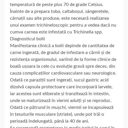
temperatură de peste plus 70 de grade Celsius.
Înainte de a prepara toba, caltaboșul, sângeretele,
cârnații sau alte produse, este necesară realizarea
unui examen trichineloscopic pentru a vedea dacă nu
cumva carnea este infestată cu Trichinella spp.
Diagnosticul bolii
Manifestarea clinică a bolii depinde de cantitatea de
carne ingerată, de gradul de infestare a cărnii și de
rezistența organismului, variind de la forme clinice de
boală ușoara la cele cu evoluție gravă spre deces, din
cauza complicațiilor cardiovasculare sau neurologice.
Odată ce paraziții sunt ingerați, sucul gastric acid
dizolvă capsula protectoare care înconjoară larvele,
iar acestea sunt eliberate și tranzitează în intestin,
unde se maturizează în viermi adulți și se reproduc.
Odată ce pătrund în mușchi, viermii se încapsulează
în țesuturile musculare (striate), unde pot trăi o
perioadă îndelungată, până la 40 de ani.
Se recomandă prezentarea la medic/spital în cazul în