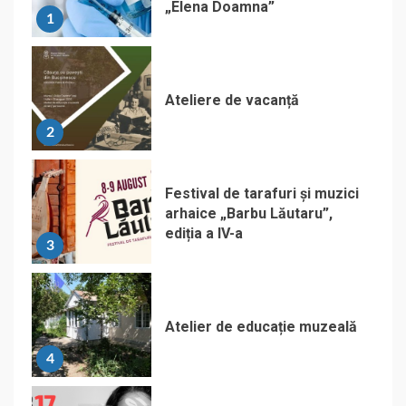
„Elena Doamna”
1
Ateliere de vacanță
2
Festival de tarafuri și muzici
arhaice „Barbu Lăutaru”,
ediția a IV-a
3
Atelier de educație muzeală
4