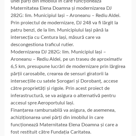
unei părți din imobilul în care funcționează
Maternitatea Elena Doamna și modernizarea DJ
282G: lim. Municipiul Iași – Aroneanu – Rediu Aldei.
Prin proiectul de modernizare, DJ 248 va fi lărgit la
patru benzi, de la lim. Municipiului Iași până la
intersecția cu Centura Iași, măsură care va
descongestiona traficul rutier.
Modernizarea DJ 282G: lim. Municipiul Iași –
Aroneanu – Rediu Aldei, pe un traseu de aproximativ
6,5 km, presupune lucrări de modernizare prin lărgirea
părții carosabile, crearea de sensuri giratorii la
intersecțiile cu satele Șorogari și Dorobanț, accese
către proprietăți și rigole. Prin acest proiect de
inferastructură, se va asigura o alternativă pentru
accesul spre Aeroportului Iași.
Finanțarea rambursabilă va asigura, de asemenea,
achiziționarea unei părți din imobilul în care
funcționează Maternitatea Elena Doamna și care a
fost restituit către Fundația Caritatea.