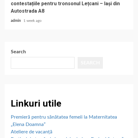
contestațiile pentru tronsonul Lețcani – Iași din
Autostrada A8
admin
1 week ago
Search
SEARCH
Linkuri utile
Premieră pentru sănătatea femeii la Maternitatea
„Elena Doamna”
Ateliere de vacanță