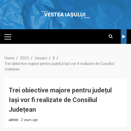
Skip
to
content
PRIMARY
MENU
Home
2025
January
8
Trei obiective majore pentru județul Iași vor fi realizate de Consiliul
Județean
Trei obiective majore pentru județul
Iași vor fi realizate de Consiliul
Județean
admin
2 years ago