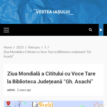
Skip
to
content
PRIMARY
MENU
Home
2025
February
5
Ziua Mondială a Cititului cu Voce Tare la Biblioteca Județeană “Gh.
Asachi”
Ziua Mondială a Cititului cu Voce Tare
la Biblioteca Județeană “Gh. Asachi”
admin
2 years ago