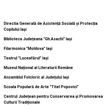
Institutiile subordonate
Directia Generală de Asistență Socială și Protecția
Copilului Iași
Biblioteca Județeana "Gh.Asachi" Iași
Filarmonica "Moldova" Iași
Teatrul "Luceafărul" Iași
Muzeul Național al Literaturii Române
Ansamblul Folcloric al Județului Iași
Scoala Populară de Arte "Titel Popovici"
Centrul Județean pentru Conservarea și Promovarea
Culturii Tradiționale