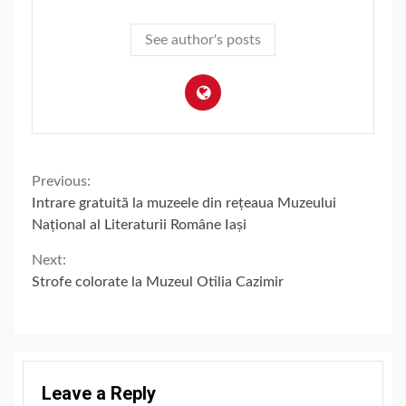
See author's posts
Continue
Previous:
Intrare gratuită la muzeele din rețeaua Muzeului
Reading
Național al Literaturii Române Iași
Next:
Strofe colorate la Muzeul Otilia Cazimir
Leave a Reply