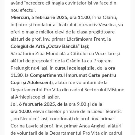
având încredere că magia cuvintelor își va face din
nou efectul.
Miercuri, 5 februarie 2025,
ora 11.00
, Irina Olariu,
inițiator și fondator al Teatrului Interactiv Veselica, va
oferi o magie micilor elevi de la clasa pregătitoare
alături de prof. înv. primar Lăcrămioara Frenț, la
Colegiul de Artă „Octav Băncilă” Iași
;
Sărbătorim Ziua Mondială a Cititului cu Voce Tare și
alături de preșcolarii de la Grădinița cu Program
Prelungit nr.4 Iași, în
cursul aceleași zile
, de la
ora
11.30
, la
Compartimentul Împrumut Carte pentru
Copii și Adolescenți
, alături de voluntarii de la
Departamentul Pro Vita din cadrul Sectorului Misiune
al Arhiepiscopiei Iașilor.
Joi, 6 februarie 2025, de la ora 9.00 și de la
ora 10.00
, elevii claselor primare de la Liceul Teoretic
„Ion Neculce” Iași, coordonați de prof. înv. primar
Corina Lavric și prof. înv. primar Anca Anghel, alături
de voluntarii de la Departamentul Pro Vita din cadrul