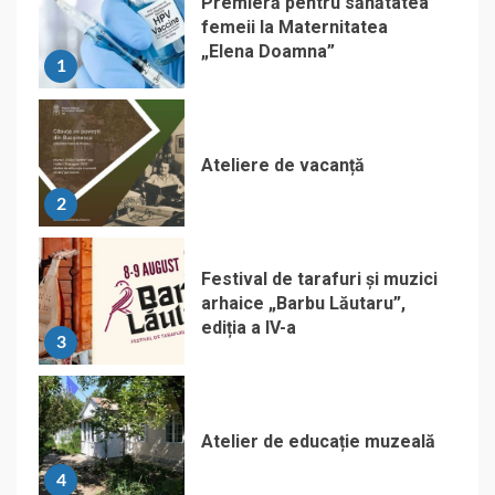
Premieră pentru sănătatea
femeii la Maternitatea
„Elena Doamna”
1
Ateliere de vacanță
2
Festival de tarafuri și muzici
arhaice „Barbu Lăutaru”,
ediția a IV-a
3
Atelier de educație muzeală
4