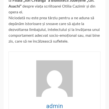
la
Filiala „Ion Creangă” a
Bibliotecii Județene „Gh.
Asachi”
despre viața scriitoarei Otilia Cazimir și din
opera ei.
Niciodată nu este prea târziu pentru a ne aduna să
depănăm istorioare și snoave care să ajute la
dezvoltarea limbajului, intelectului și la învățarea unui
comportament adecvat socio-emoțional sau, mai bine
zis, care să ne încălzească sufletele.
admin