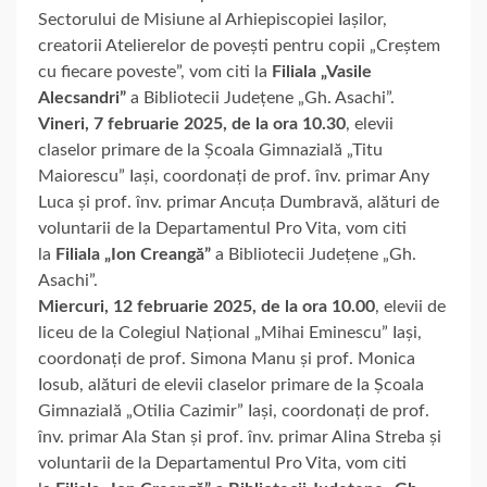
Sectorului de Misiune al Arhiepiscopiei Iașilor,
creatorii Atelierelor de povești pentru copii „Creștem
cu fiecare poveste”, vom citi la
Filiala „Vasile
Alecsandri”
a Bibliotecii Județene „Gh. Asachi”.
Vineri, 7 februarie 2025, de la
ora 10.30
, elevii
claselor primare de la Școala Gimnazială „Titu
Maiorescu” Iași, coordonați de prof. înv. primar Any
Luca și prof. înv. primar Ancuța Dumbravă, alături de
voluntarii de la Departamentul Pro Vita, vom citi
la
Filiala „Ion Creangă”
a Bibliotecii Județene „Gh.
Asachi”.
Miercuri, 12 februarie 2025, de la
ora 10.00
, elevii de
liceu de la Colegiul Național „Mihai Eminescu” Iași,
coordonați de prof. Simona Manu și prof. Monica
Iosub, alături de elevii claselor primare de la Școala
Gimnazială „Otilia Cazimir” Iași, coordonați de prof.
înv. primar Ala Stan și prof. înv. primar Alina Streba și
voluntarii de la Departamentul Pro Vita, vom citi