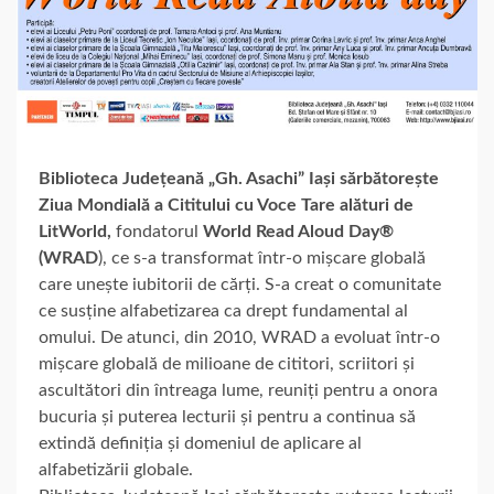
Biblioteca Județeană „Gh. Asachi” Iași sărbătorește
Ziua Mondială a Cititului cu Voce Tare alături de
LitWorld,
fondatorul
World Read Aloud Day®
(WRAD
), ce s-a transformat într-o mișcare globală
care unește iubitorii de cărți. S-a creat o comunitate
ce susține alfabetizarea ca drept fundamental al
omului. De atunci, din 2010, WRAD a evoluat într-o
mișcare globală de milioane de cititori, scriitori și
ascultători din întreaga lume, reuniți pentru a onora
bucuria și puterea lecturii și pentru a continua să
extindă definiția și domeniul de aplicare al
alfabetizării globale.