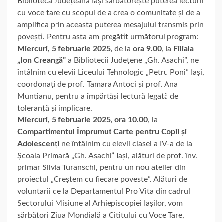
Biblioteca Județeană Iași sărbătorește puterea lecturii
cu voce tare cu scopul de a crea o comunitate și de a
amplifica prin aceasta puterea mesajului transmis prin
povești. Pentru asta am pregătit următorul program:
Miercuri, 5 februarie 2025,
de la
ora 9.00
, la
Filiala
„Ion Creangă”
a Bibliotecii Județene „Gh. Asachi”, ne
întâlnim cu elevii Liceului Tehnologic „Petru Poni” Iași,
coordonați de prof. Tamara Antoci și prof. Ana
Muntianu, pentru a împărtăși lectură legată de
toleranță și implicare.
Miercuri, 5 februarie 2025,
ora 10.00
, la
Compartimentul Împrumut Carte pentru Copii
și
Adolescenți
ne întâlnim cu elevii clasei a IV-a de la
Școala Primară „Gh. Asachi” Iași, alături de prof. înv.
primar Silvia Turanschi, pentru un nou atelier din
proiectul „Creștem cu fiecare poveste”. Alături de
voluntarii de la Departamentul Pro Vita din cadrul
Sectorului Misiune al Arhiepiscopiei Iașilor, vom
sărbători Ziua Mondială a Cititului cu Voce Tare,