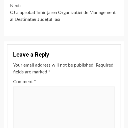
Reading
Next:
CJ a aprobat înființarea Organizației de Management
al Destinației Județul Iași
Leave a Reply
Your email address will not be published.
Required
fields are marked
*
Comment
*