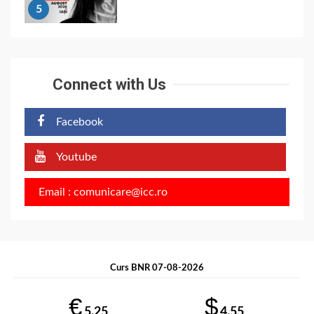
5
Connect with Us
Facebook
Youtube
Email : comunicare@icc.ro
Curs BNR 07-08-2026
€
$
5.25
4.55