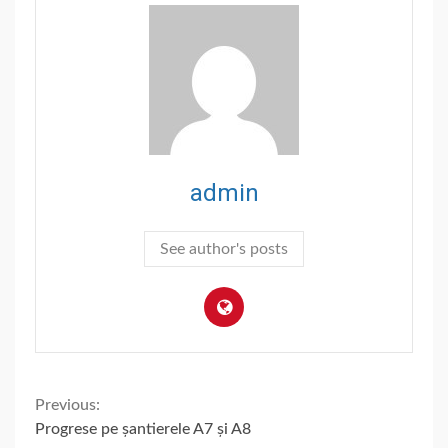
admin
See author's posts
Continue
Previous:
Progrese pe șantierele A7 și A8