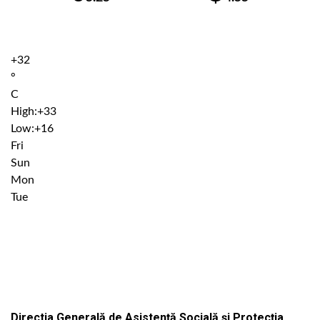
+
32
°
C
High:
+
33
Low:
+
16
Fri
Sun
Mon
Tue
Institutiile subordonate
Directia Generală de Asistență Socială și Protecția