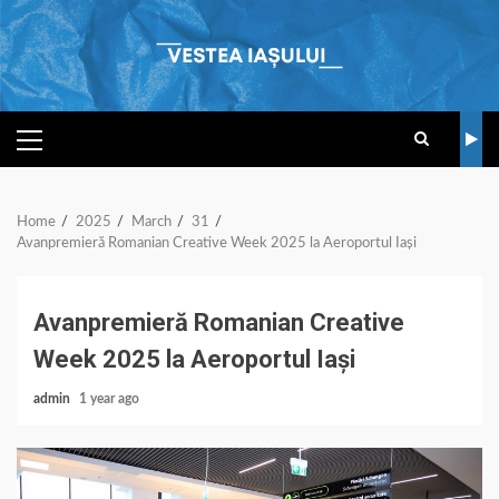
Skip
to
content
PRIMARY
MENU
Home
2025
March
31
Avanpremieră Romanian Creative Week 2025 la Aeroportul Iași
Avanpremieră Romanian Creative
Week 2025 la Aeroportul Iași
admin
1 year ago