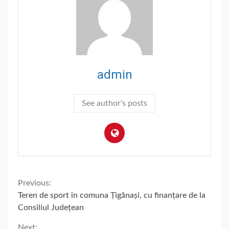
admin
See author's posts
Continue
Previous:
Teren de sport în comuna Țigănași, cu finanțare de la
Reading
Consiliul Județean
Next: