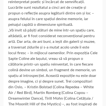
reinterpretat poetic și încărcat de semnificații.
Lucrările sunt rezultatul a cinci ani de creație și
propun o reflecție asupra legăturii dintre om și loc –
asupra felului în care spațiul devine memorie, iar
peisajul capătă o dimensiune spirituală.
„Vă invit să pășiți alături de mine într-un spațiu care,
altădată, ar fi fost considerat neconvențional pentru
artă. Dar arta, de ani buni, a ieșit din galerii și muzee,
a traversat zidurile și s-a mutat acolo unde îi este
locul firesc – în mijlocul oamenilor. Prin expoziția Cele
Șapte Coline ale Iașului, vreau să vă propun o
călătorie printr-un spatiu reinventat, în care fiecare
colină devine un simbol, un fragment de memorie, un
spațiu al introspecției. Această expoziție nu este doar
despre imagine, ci și despre sunet. Trei compozitori
din Oslo, – Kristin Bolstad (Colina Repedea – White
Air / Red Bird), Martin Romberg (Colina Copou –
Dreamwinter Dance), Tirill Mohn (Colina Cetățuia /
The Moonlit Hill of the Mystics) –, au fost inspirați de