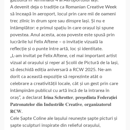
A devenit deja o tradiție ca Romanian Creative Week
să înceapă în aeroport, locul prin care mii de oameni
trec zilnic în drum spre sau dinspre Iași. Și nu e
întâmplător: e primul spațiu în care orașul își spune
povestea. Anul acesta, acea poveste este spusă prin
lucrările lui Felix Aftene – o invitație vizuală la
reflecție și o punte între artă, loc și identitate.
„L-am invitat pe Felix Aftene, cel mai important artist
vizual al orașului și reper al Școlii de Pictură de la Iași,
să deschidă ediția aniversară a RCW 2025. Ne-am
dorit ca această expoziție să reprezinte atât o
celebrare a creativității locale, cât și un gest prin care
întâmpinăm publicul cu artă încă de la intrarea în
oraș”, a declarat 𝐈𝐫𝐢𝐧𝐚 𝐒𝐜𝐡𝐫𝐨𝐭𝐭𝐞𝐫, 𝐩𝐫𝐞𝐬̦𝐞𝐝𝐢𝐧𝐭𝐚 𝐅𝐞𝐝𝐞𝐫𝐚𝐭̦𝐢𝐞𝐢
𝐏𝐚𝐭𝐫𝐨𝐧𝐚𝐭𝐞𝐥𝐨𝐫 𝐝𝐢𝐧 𝐈𝐧𝐝𝐮𝐬𝐭𝐫𝐢𝐢𝐥𝐞 𝐂𝐫𝐞𝐚𝐭𝐢𝐯𝐞, 𝐨𝐫𝐠𝐚𝐧𝐢𝐳𝐚𝐭𝐨𝐫𝐮𝐥
𝐑𝐂𝐖.
Cele Șapte Coline ale Iașului reunește șapte picturi și
șapte sculpturi inspirate din relieful orașului,