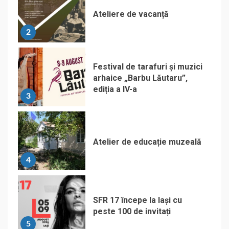
Ateliere de vacanță
2
Festival de tarafuri și muzici
arhaice „Barbu Lăutaru”,
ediția a IV-a
3
Atelier de educație muzeală
4
SFR 17 începe la Iași cu
peste 100 de invitați
5