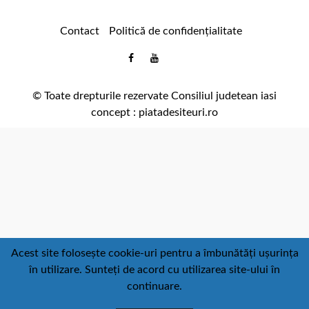
Contact
Politică de confidențialitate
Email
Facebook
Youtube
:
comunicare@icc.ro
© Toate drepturile rezervate Consiliul judetean iasi
concept :
piatadesiteuri.ro
Acest site folosește cookie-uri pentru a îmbunătăți ușurința
în utilizare. Sunteți de acord cu utilizarea site-ului în
continuare.