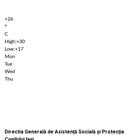
+
26
°
C
High:
+
30
Low:
+
17
Mon
Tue
Wed
Thu
Institutiile subordonate
Directia Generală de Asistență Socială și Protecția
Copilului Iași