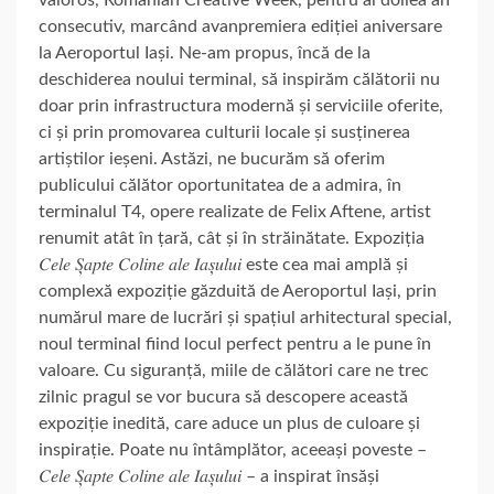
consecutiv, marcând avanpremiera ediției aniversare
la Aeroportul Iași. Ne-am propus, încă de la
deschiderea noului terminal, să inspirăm călătorii nu
doar prin infrastructura modernă și serviciile oferite,
ci și prin promovarea culturii locale și susținerea
artiștilor ieșeni. Astăzi, ne bucurăm să oferim
publicului călător oportunitatea de a admira, în
terminalul T4, opere realizate de Felix Aftene, artist
renumit atât în țară, cât și în străinătate. Expoziția
𝐶𝑒𝑙𝑒 𝑆̦𝑎𝑝𝑡𝑒 𝐶𝑜𝑙𝑖𝑛𝑒 𝑎𝑙𝑒 𝐼𝑎𝑠̦𝑢𝑙𝑢𝑖 este cea mai amplă și
complexă expoziție găzduită de Aeroportul Iași, prin
numărul mare de lucrări și spațiul arhitectural special,
noul terminal fiind locul perfect pentru a le pune în
valoare. Cu siguranță, miile de călători care ne trec
zilnic pragul se vor bucura să descopere această
expoziție inedită, care aduce un plus de culoare și
inspirație. Poate nu întâmplător, aceeași poveste –
𝐶𝑒𝑙𝑒 𝑆̦𝑎𝑝𝑡𝑒 𝐶𝑜𝑙𝑖𝑛𝑒 𝑎𝑙𝑒 𝐼𝑎𝑠̦𝑢𝑙𝑢𝑖 – a inspirat însăși