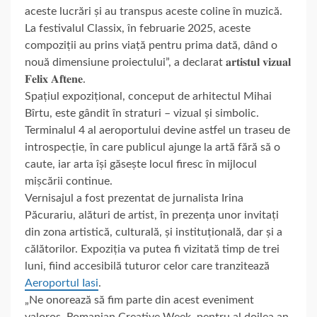
aceste lucrări și au transpus aceste coline în muzică.
La festivalul Classix, în februarie 2025, aceste
compoziții au prins viață pentru prima dată, dând o
nouă dimensiune proiectului”, a declarat 𝐚𝐫𝐭𝐢𝐬𝐭𝐮𝐥 𝐯𝐢𝐳𝐮𝐚𝐥
𝐅𝐞𝐥𝐢𝐱 𝐀𝐟𝐭𝐞𝐧𝐞.
Spațiul expozițional, conceput de arhitectul Mihai
Bîrtu, este gândit în straturi – vizual și simbolic.
Terminalul 4 al aeroportului devine astfel un traseu de
introspecție, în care publicul ajunge la artă fără să o
caute, iar arta își găsește locul firesc în mijlocul
mișcării continue.
Vernisajul a fost prezentat de jurnalista Irina
Păcurariu, alături de artist, în prezența unor invitați
din zona artistică, culturală, și instituțională, dar și a
călătorilor. Expoziția va putea fi vizitată timp de trei
luni, fiind accesibilă tuturor celor care tranzitează
Aeroportul Iasi
.
„Ne onorează să fim parte din acest eveniment
valoros, Romanian Creative Week, pentru al doilea an