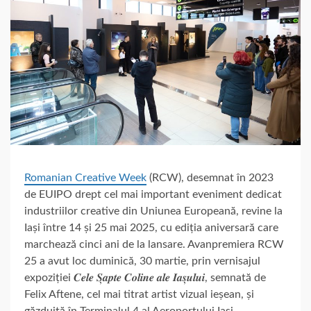
Romanian Creative Week
(RCW), desemnat în 2023
de EUIPO drept cel mai important eveniment dedicat
industriilor creative din Uniunea Europeană, revine la
Iași între 14 și 25 mai 2025,
cu ediția aniversară care
marchează cinci ani de la lansare. Avanpremiera RCW
25 a avut loc duminică, 30 martie, prin vernisajul
expoziției 𝑪𝒆𝒍𝒆 𝑺̦𝒂𝒑𝒕𝒆 𝑪𝒐𝒍𝒊𝒏𝒆 𝒂𝒍𝒆 𝑰𝒂𝒔̦𝒖𝒍𝒖𝒊, semnată de
Felix Aftene, cel mai titrat artist vizual ieșean, și
găzduită în Terminalul 4 al Aeroportului Iași.