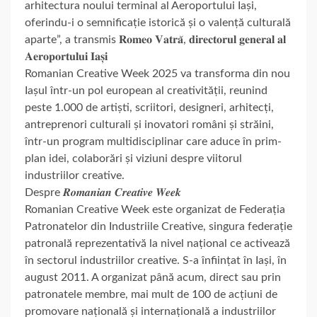
arhitectura noului terminal al Aeroportului Iași,
oferindu-i o semnificație istorică și o valență culturală
aparte”, a transmis 𝐑𝐨𝐦𝐞𝐨 𝐕𝐚𝐭𝐫𝐚̆, 𝐝𝐢𝐫𝐞𝐜𝐭𝐨𝐫𝐮𝐥 𝐠𝐞𝐧𝐞𝐫𝐚𝐥 𝐚𝐥
𝐀𝐞𝐫𝐨𝐩𝐨𝐫𝐭𝐮𝐥𝐮𝐢 𝐈𝐚𝐬̦𝐢
Romanian Creative Week 2025 va transforma din nou
Iașul într-un pol european al creativității, reunind
peste 1.000 de artiști, scriitori, designeri, arhitecți,
antreprenori culturali și inovatori români și străini,
într-un program multidisciplinar care aduce în prim-
plan idei, colaborări și viziuni despre viitorul
industriilor creative.
Despre 𝑹𝒐𝒎𝒂𝒏𝒊𝒂𝒏 𝑪𝒓𝒆𝒂𝒕𝒊𝒗𝒆 𝑾𝒆𝒆𝒌
Romanian Creative Week este organizat de Federația
Patronatelor din Industriile Creative, singura federație
patronală reprezentativă la nivel național ce activează
în sectorul industriilor creative. S-a înființat în Iași, în
august 2011. A organizat până acum, direct sau prin
patronatele membre, mai mult de 100 de acțiuni de
promovare națională și internațională a industriilor