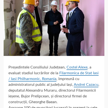
Președintele Consiliului Județean,
Costel Alexe
, a
evaluat stadiul lucrărilor de la
Filarmonica de Stat Iasi
/ Iasi Philharmonic, Romania
, împreună cu
administratorul public al județului Iași,
Andrei Cazacu
,
deputatul Alexandru Muraru, directorul Filarmonicii
ieșene, Bujor Prelipcean, și directorul firmei de
construcții, Gheorghe Baean.
Aproape 100 de muncitori lucrează în prezent la cele