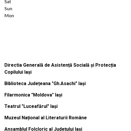
Sat
Sun
Mon
Institutiile subordonate
Directia Generală de Asistență Socială și Protecția
Copilului Iași
Biblioteca Județeana "Gh.Asachi" Iași
Filarmonica "Moldova" Iași
Teatrul "Luceafărul" Iași
Muzeul Național al Literaturii Române
Ansamblul Folcloric al Județului Iași