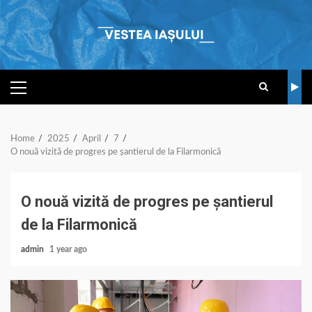
Skip
to
content
PRIMARY
MENU
Home
2025
April
7
O nouă vizită de progres pe șantierul de la Filarmonică
O nouă vizită de progres pe șantierul
de la Filarmonică
admin
1 year ago