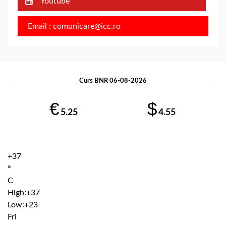
Youtube
Email : comunicare@icc.ro
Curs BNR 06-08-2026
€
$
5.25
4.55
+
37
°
C
High:
+
37
Low:
+
23
Fri