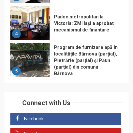
Padoc metropolitan la
Victoria: ZMI Iași a aprobat
mecanismul de finanțare
4
Program de furnizare apă în
localitățile Bârnova (parțial),
Pietrărie (parțial) și Păun
(parțial) din comuna
5
Bârnova
Connect with Us
Facebook