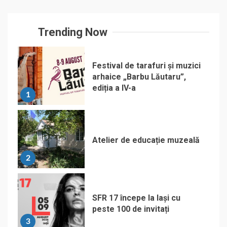
Trending Now
Festival de tarafuri și muzici
arhaice „Barbu Lăutaru”,
ediția a IV-a
1
Atelier de educație muzeală
2
SFR 17 începe la Iași cu
peste 100 de invitați
3