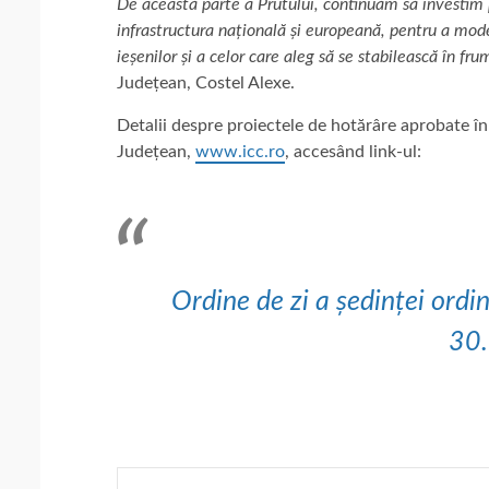
De această parte a Prutului, continuăm să investim p
infrastructura națională și europeană, pentru a mode
ieșenilor și a celor care aleg să se stabilească în fr
Județean, Costel Alexe.
Detalii despre proiectele de hotărâre aprobate în 
Județean,
www.icc.ro
, accesând link-ul:
Ordine de zi a ședinței ordin
30