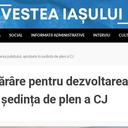
A
SOCIAL
INFORMATII ADMINISTRATIVE
INTERVIU
CUL
rea județului, aprobate în ședința de plen a CJ
ărâre pentru dezvoltare
 ședința de plen a CJ