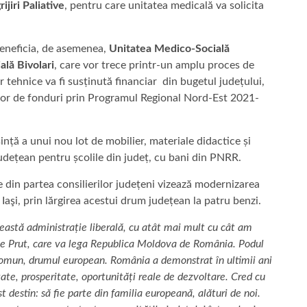
ijiri Paliative
, pentru care unitatea medicală va solicita
beneficia, de asemenea,
Unitatea Medico-Socială
lă Bivolari
, care vor trece printr-un amplu proces de
r tehnice va fi susținută financiar din bugetul județului,
rior de fonduri prin Programul Regional Nord-Est 2021-
ință a unui nou lot de mobilier, materiale didactice și
Județean pentru școlile din județ, cu bani din PNRR.
 din partea consilierilor județeni vizează modernizarea
Iaşi, prin lărgirea acestui drum județean la patru benzi.
ceastă administrație liberală, cu atât mai mult cu cât am
este Prut, care va lega Republica Moldova de România. Podul
comun, drumul european. România a demonstrat în ultimii ani
te, prosperitate, oportunități reale de dezvoltare. Cred cu
t destin: să fie parte din familia europeană, alături de noi.