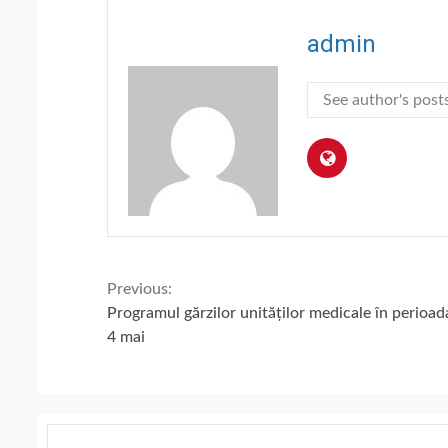
admin
See author's post
Continue
Previous:
Programul gărzilor unităților medicale în perioad
Reading
4 mai