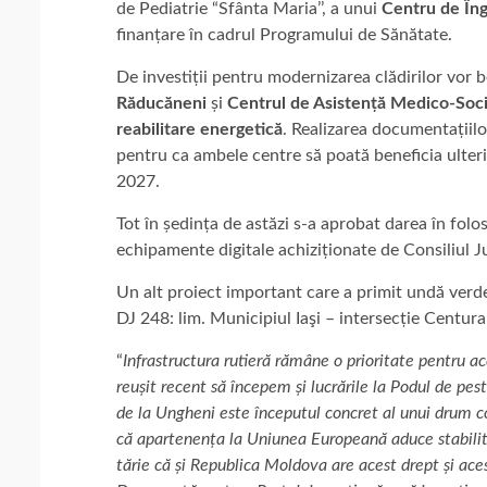
de Pediatrie “Sfânta Maria’’, a unui
Centru de Îngr
finanțare în cadrul Programului de Sănătate.
De investiții pentru modernizarea clădirilor vor 
Răducăneni
și
Centrul de Asistență Medico-Socia
reabilitare energetică
. Realizarea documentațiilo
pentru ca ambele centre să poată beneficia ulte
2027.
Tot în ședința de astăzi s-a aprobat darea în folos
echipamente digitale achiziționate de Consiliul 
Un alt proiect important care a primit undă verde
DJ 248: lim. Municipiul Iaşi – intersecție Centura 
“
Infrastructura rutieră rămâne o prioritate pentru a
reușit recent să începem și lucrările la Podul de p
de la Ungheni este începutul concret al unui drum 
că apartenența la Uniunea Europeană aduce stabilita
tărie că și Republica Moldova are acest drept și aces