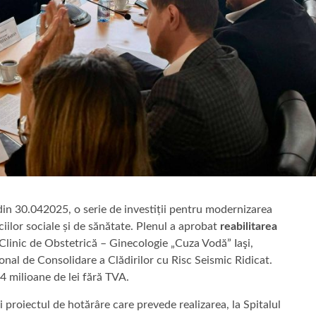
 din 30.042025, o serie de investiții pentru modernizarea
viciilor sociale și de sănătate. Plenul a aprobat
reabilitarea
 Clinic de Obstetrică – Ginecologie „Cuza Vodă” Iaşi,
nal de Consolidare a Clădirilor cu Risc Seismic Ridicat.
4 milioane de lei fără TVA.
i proiectul de hotărâre care prevede realizarea, la Spitalul