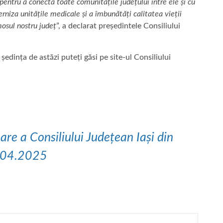
entru a conecta toate comunitățile județului între ele și cu
rniza unitățile medicale și a îmbunătăți calitatea vieții
umosul nostru județ
”, a declarat președintele Consiliului
ședința de astăzi puteți găsi pe site-ul Consiliului
are a Consiliului Județean Iași din
.04.2025