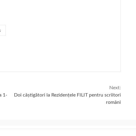
s
Next:
a 1-
Doi câștigători la Rezidențele FILIT pentru scriitori
români