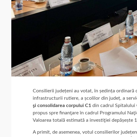
Consilierii județeni au votat, în ședința ordinară
infrastructurii rutiere, a școlilor din județ, a ser
şi consolidarea corpului C1
din cadrul Spitalului
propus spre finanţare în cadrul Programului Naţio
Valoarea totală estimată a investiţiei depășește 1
A primit, de asemenea, votul consilierilor județen