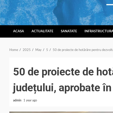
Skip
to
content
ACASA
ACTUALITATE
SANATATE
INFRASTRUCTUR
Home
2025
May
5
50 de proiecte de hotărâre pentru dezvolta
50 de proiecte de hot
județului, aprobate în
admin
1 year ago