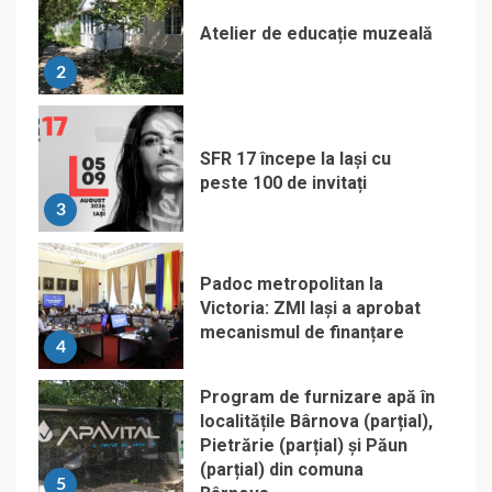
Atelier de educație muzeală
2
SFR 17 începe la Iași cu
peste 100 de invitați
3
Padoc metropolitan la
Victoria: ZMI Iași a aprobat
mecanismul de finanțare
4
Program de furnizare apă în
localitățile Bârnova (parțial),
Pietrărie (parțial) și Păun
(parțial) din comuna
5