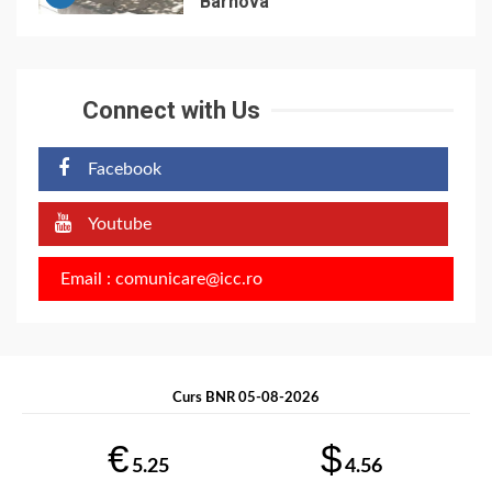
Bârnova
Connect with Us
Facebook
Youtube
Email : comunicare@icc.ro
Curs BNR 05-08-2026
€
$
5.25
4.56