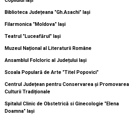
Copilului Iași
Biblioteca Județeana "Gh.Asachi" Iași
Filarmonica "Moldova" Iași
Teatrul "Luceafărul" Iași
Muzeul Național al Literaturii Române
Ansamblul Folcloric al Județului Iași
Scoala Populară de Arte "Titel Popovici"
Centrul Județean pentru Conservarea și Promovarea
Culturii Tradiționale
Spitalul Clinic de Obstetrică si Ginecologie "Elena
Doamna" Iași