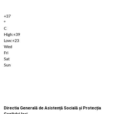
+
37
°
C
High:
+
39
Low:
+
23
Wed
Fri
Sat
Sun
Institutiile subordonate
Directia Generală de Asistență Socială și Protecția