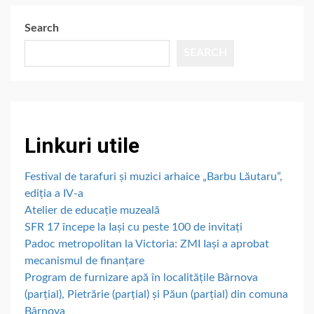
Search
SEARCH
Linkuri utile
Festival de tarafuri și muzici arhaice „Barbu Lăutaru”,
ediția a IV-a
Atelier de educație muzeală
SFR 17 începe la Iași cu peste 100 de invitați
Padoc metropolitan la Victoria: ZMI Iași a aprobat
mecanismul de finanțare
Program de furnizare apă în localitățile Bârnova
(parțial), Pietrărie (parțial) și Păun (parțial) din comuna
Bârnova