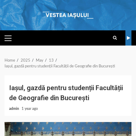
Skip
to
content
PRIMARY
MENU
Home
2025
May
13
Iașul, gazdă pentru studenții Facultății de Geografie din București
Iașul, gazdă pentru studenții Facultății
de Geografie din București
admin
1 year ago