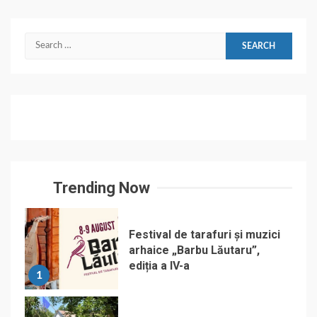
Search
for:
Trending Now
Festival de tarafuri și muzici
arhaice „Barbu Lăutaru”,
ediția a IV-a
1