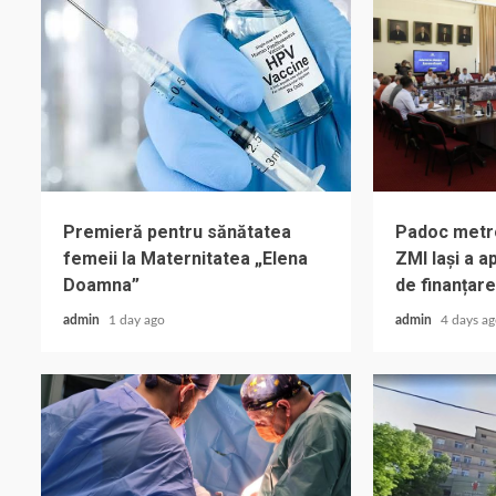
Premieră pentru sănătatea
Padoc metrop
femeii la Maternitatea „Elena
ZMI Iași a 
Doamna”
de finanțare
admin
1 day ago
admin
4 days a