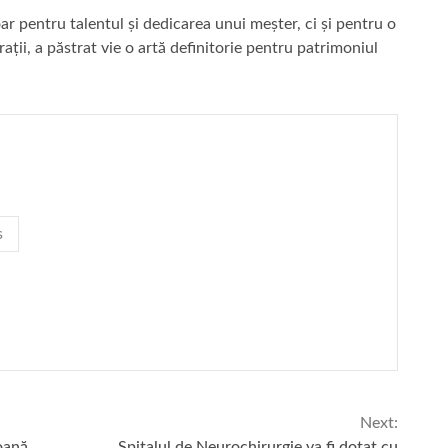
ar pentru talentul și dedicarea unui meșter, ci și pentru o
ații, a păstrat vie o artă definitorie pentru patrimoniul
s
Next:
loană
Spitalul de Neurochirurgie va fi dotat cu