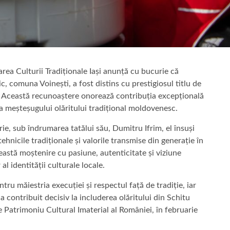
a Culturii Tradiționale Iași anunță cu bucurie că
c, comuna Voinești, a fost distins cu prestigiosul titlu de
. Această recunoaștere onorează contribuția excepțională
a meșteșugului olăritului tradițional moldovenesc.
ărie, sub îndrumarea tatălui său, Dumitru Ifrim, el însuși
hnicile tradiționale și valorile transmise din generație în
eastă moștenire cu pasiune, autenticitate și viziune
identității culturale locale.
tru măiestria execuției și respectul față de tradiție, iar
 contribuit decisiv la includerea olăritului din Schitu
e Patrimoniu Cultural Imaterial al României, în februarie