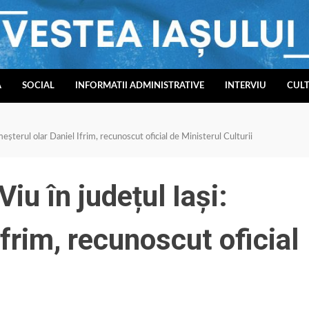
A
SOCIAL
INFORMATII ADMINISTRATIVE
INTERVIU
CUL
eșterul olar Daniel Ifrim, recunoscut oficial de Ministerul Culturii
u în județul Iași:
Ifrim, recunoscut oficial