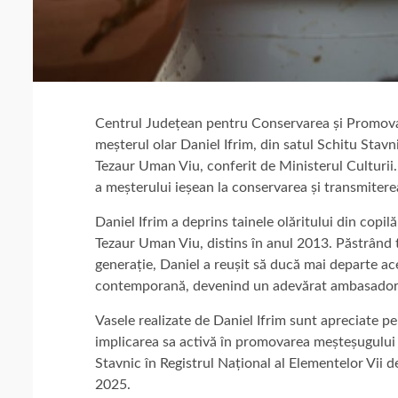
Centrul Județean pentru Conservarea și Promovare
meșterul olar Daniel Ifrim, din satul Schitu Stavni
Tezaur Uman Viu, conferit de Ministerul Culturii
a meșterului ieșean la conservarea și transmitere
Daniel Ifrim a deprins tainele olăritului din copil
Tezaur Uman Viu, distins în anul 2013. Păstrând te
generație, Daniel a reușit să ducă mai departe ac
contemporană, devenind un adevărat ambasador al 
Vasele realizate de Daniel Ifrim sunt apreciate pen
implicarea sa activă în promovarea meșteșugului a
Stavnic în Registrul Național al Elementelor Vii d
2025.