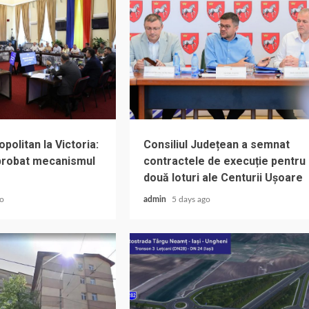
olitan la Victoria:
Consiliul Județean a semnat
aprobat mecanismul
contractele de execuție pentru
două loturi ale Centurii Ușoare
go
admin
5 days ago