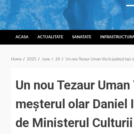
Skip
to
content
ACASA
ACTUALITATE
SANATATE
INFRASTRUCTUR
Home
2025
June
20
Un nou Tezaur Uman Viu în județul Iași: m
Un nou Tezaur Uman Vi
meșterul olar Daniel 
de Ministerul Culturii