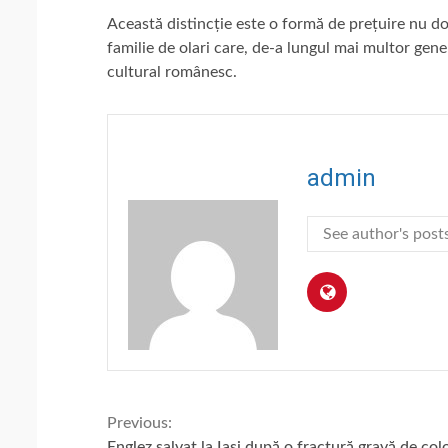
Această distincție este o formă de prețuire nu do
familie de olari care, de-a lungul mai multor gener
cultural românesc.
admin
See author's post
Continue
Previous:
Englez salvat la Iași după o fractură gravă de co