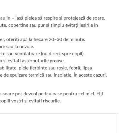
u in – lasă pielea să respire și protejează de soare.
e, copertine sau pur și simplu evitați ieșirile în
er, oferiți apă la fiecare 20–30 de minute.
ore sau la nevoie.
e sau ventilatoare (nu direct spre copil).
 și evitați așternuturile groase.
bilitate, piele fierbinte sau roșie, febră, lipsa
e de epuizare termică sau insolație. În aceste cazuri,
în soare pot deveni periculoase pentru cei mici. Fiți
piii voștri și evitați riscurile.