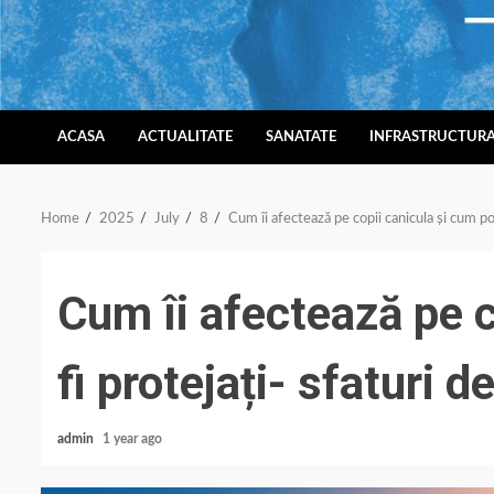
Skip
to
content
ACASA
ACTUALITATE
SANATATE
INFRASTRUCTUR
Home
2025
July
8
Cum îi afectează pe copii canicula și cum pot
Cum îi afectează pe c
fi protejați- sfaturi d
admin
1 year ago