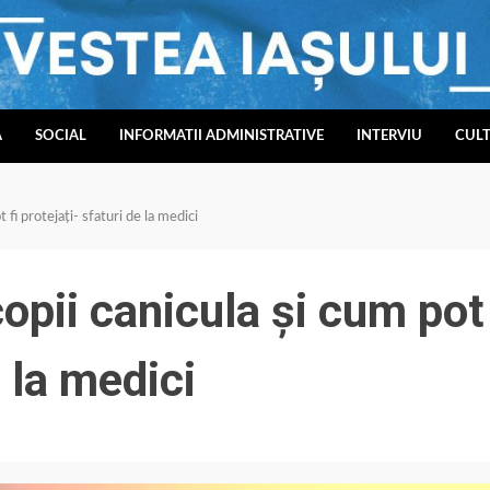
A
SOCIAL
INFORMATII ADMINISTRATIVE
INTERVIU
CUL
 fi protejați- sfaturi de la medici
opii canicula și cum pot
e la medici