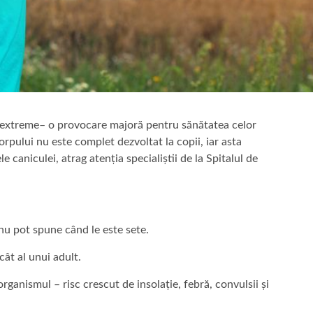
i extreme– o provocare majoră pentru sănătatea celor
orpului nu este complet dezvoltat la copii, iar asta
e caniculei, atrag atenția specialiștii de la Spitalul de
 nu pot spune când le este sete.
cât al unui adult.
organismul – risc crescut de insolație, febră, convulsii și