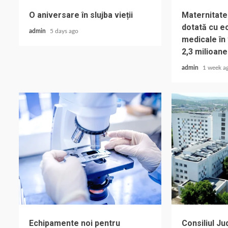
O aniversare în slujba vieții
Maternitate
dotată cu e
admin
5 days ago
medicale în
2,3 milioane
admin
1 week a
Echipamente noi pentru
Consiliul Ju