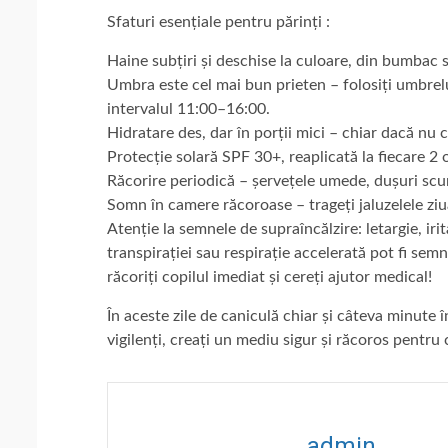
Sfaturi esențiale pentru părinți :
Haine subțiri și deschise la culoare, din bumbac sa
Umbra este cel mai bun prieten – folosiți umbreluț
intervalul 11:00–16:00.
Hidratare des, dar în porții mici – chiar dacă nu c
Protecție solară SPF 30+, reaplicată la fiecare 2 
Răcorire periodică – șervețele umede, dușuri scurt
Somn în camere răcoroase – trageți jaluzelele ziua
Atenție la semnele de supraîncălzire: letargie, irita
transpirației sau respirație accelerată pot fi semn
răcoriți copilul imediat și cereți ajutor medical!
În aceste zile de caniculă chiar și câteva minute 
vigilenți, creați un mediu sigur și răcoros pentru co
admin