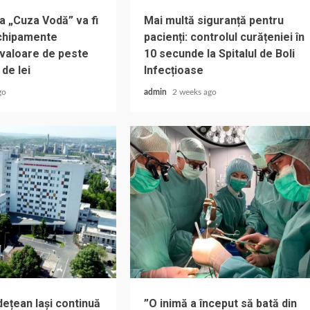
a „Cuza Vodă” va fi
Mai multă siguranță pentru
chipamente
pacienți: controlul curățeniei în
 valoare de peste
10 secunde la Spitalul de Boli
 de lei
Infecțioase
go
admin
2 weeks ago
dețean Iași continuă
”O inimă a început să bată din