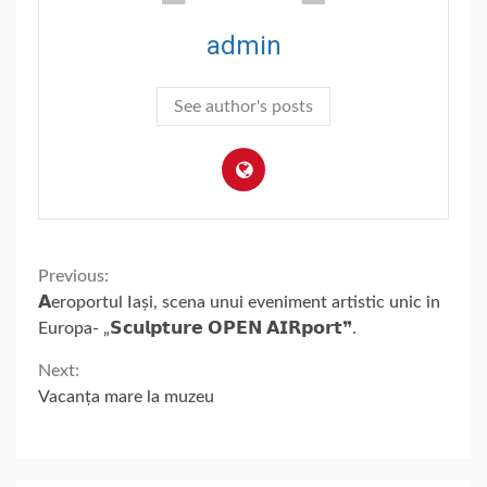
admin
See author's posts
Continue
Previous:
𝗔eroportul Iași, scena unui eveniment artistic unic in
Reading
Europa- „𝗦𝗰𝘂𝗹𝗽𝘁𝘂𝗿𝗲 𝗢𝗣𝗘𝗡 𝗔𝗜𝗥𝗽𝗼𝗿𝘁❞.
Next:
Vacanța mare la muzeu