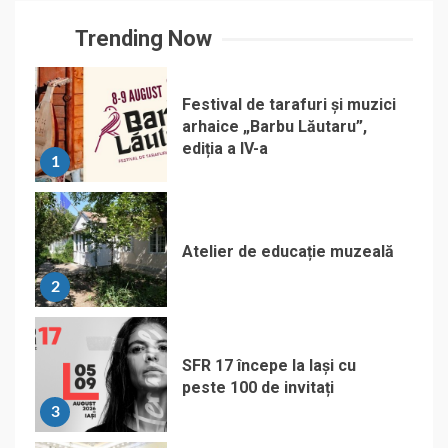
Trending Now
Festival de tarafuri și muzici
arhaice „Barbu Lăutaru”,
ediția a IV-a
1
Atelier de educație muzeală
2
SFR 17 începe la Iași cu
peste 100 de invitați
3