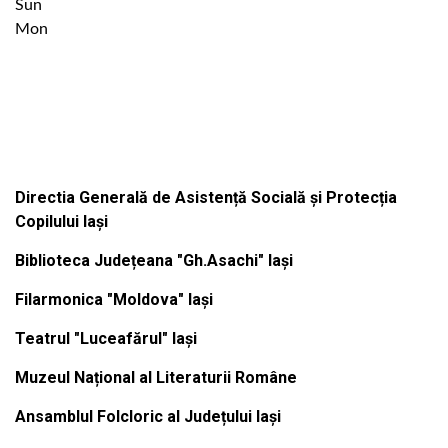
Sun
Mon
Institutiile subordonate
Directia Generală de Asistență Socială și Protecția
Copilului Iași
Biblioteca Județeana "Gh.Asachi" Iași
Filarmonica "Moldova" Iași
Teatrul "Luceafărul" Iași
Muzeul Național al Literaturii Române
Ansamblul Folcloric al Județului Iași