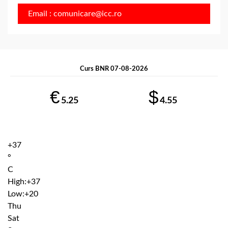
Email : comunicare@icc.ro
Curs BNR 07-08-2026
€
$
5.25
4.55
+
37
°
C
High:
+
37
Low:
+
20
Thu
Sat