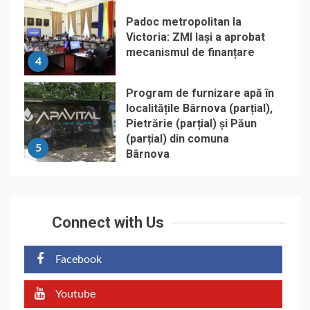
Padoc metropolitan la
Victoria: ZMI Iași a aprobat
mecanismul de finanțare
4
Program de furnizare apă în
localitățile Bârnova (parțial),
Pietrărie (parțial) și Păun
(parțial) din comuna
5
Bârnova
Connect with Us
Facebook
Youtube