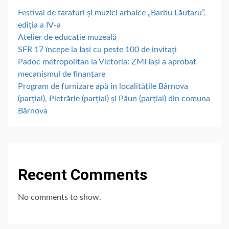
Festival de tarafuri și muzici arhaice „Barbu Lăutaru”,
ediția a IV-a
Atelier de educație muzeală
SFR 17 începe la Iași cu peste 100 de invitați
Padoc metropolitan la Victoria: ZMI Iași a aprobat
mecanismul de finanțare
Program de furnizare apă în localitățile Bârnova
(parțial), Pietrărie (parțial) și Păun (parțial) din comuna
Bârnova
Recent Comments
No comments to show.