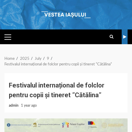
Skip
to
content
PRIMARY
MENU
Home
2025
July
9
Festivalul internațional de folclor pentru copii și tineret ”Cătălina”
Festivalul internațional de folclor
pentru copii și tineret ”Cătălina”
admin
1 year ago