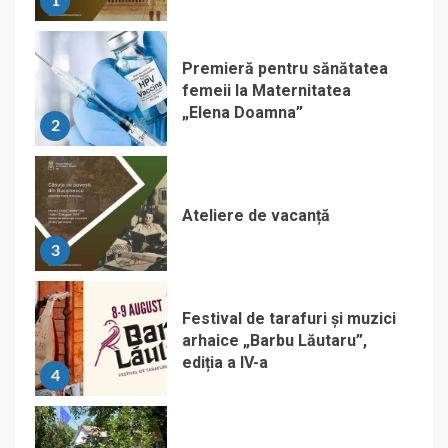
1
Premieră pentru sănătatea
femeii la Maternitatea
„Elena Doamna”
2
Ateliere de vacanță
3
Festival de tarafuri și muzici
arhaice „Barbu Lăutaru”,
ediția a IV-a
4