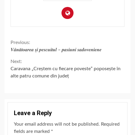
Continue
Previous:
𝑽𝒂̂𝒏𝒂̆𝒕𝒐𝒂𝒓𝒆𝒂 𝒔̦𝒊 𝒑𝒆𝒔𝒄𝒖𝒊𝒕𝒖𝒍 – 𝒑𝒂𝒔𝒊𝒖𝒏𝒊 𝒔𝒂𝒅𝒐𝒗𝒆𝒏𝒊𝒆𝒏𝒆
Reading
Next:
Caravana „Creștem cu fiecare poveste” poposește în
alte patru comune din județ
Leave a Reply
Your email address will not be published.
Required
fields are marked
*