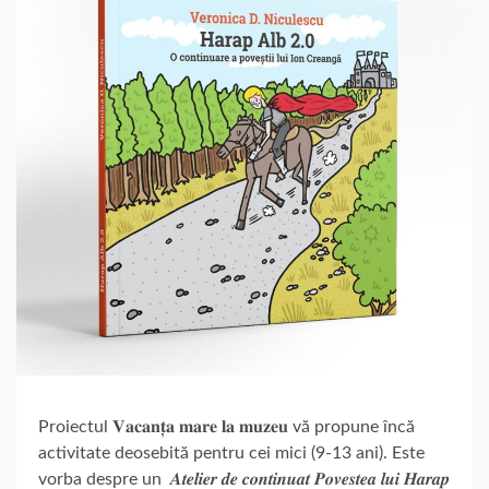
Proiectul 𝐕𝐚𝐜𝐚𝐧𝐭̦𝐚 𝐦𝐚𝐫𝐞 𝐥𝐚 𝐦𝐮𝐳𝐞𝐮 vă propune încă
activitate deosebită pentru cei mici (9-13 ani). Este
vorba despre un 𝑨𝒕𝒆𝒍𝒊𝒆𝒓 𝒅𝒆 𝒄𝒐𝒏𝒕𝒊𝒏𝒖𝒂𝒕 𝑷𝒐𝒗𝒆𝒔𝒕𝒆𝒂 𝒍𝒖𝒊 𝑯𝒂𝒓𝒂𝒑