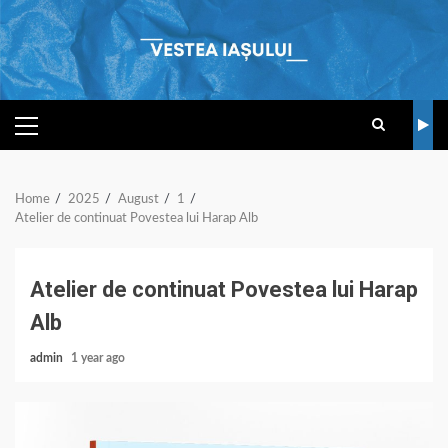
Skip
to
content
PRIMARY
MENU
Home
2025
August
1
Atelier de continuat Povestea lui Harap Alb
Atelier de continuat Povestea lui Harap
Alb
admin
1 year ago