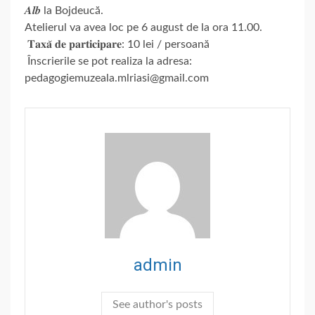
𝑨𝒍𝒃 la Bojdeucă.
Atelierul va avea loc pe 6 august de la ora 11.00.
𝐓𝐚𝐱𝐚̆ 𝐝𝐞 𝐩𝐚𝐫𝐭𝐢𝐜𝐢𝐩𝐚𝐫𝐞: 10 lei / persoană
Înscrierile se pot realiza la adresa:
pedagogiemuzeala.mlriasi@gmail.com
admin
See author's posts