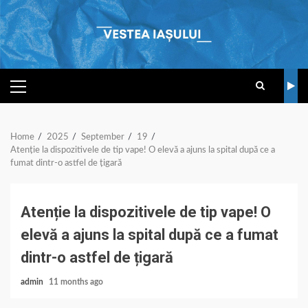
Skip
to
content
PRIMARY
MENU
Home
2025
September
19
Atenție la dispozitivele de tip vape! O elevă a ajuns la spital după ce a
fumat dintr-o astfel de țigară
Atenție la dispozitivele de tip vape! O
elevă a ajuns la spital după ce a fumat
dintr-o astfel de țigară
admin
11 months ago