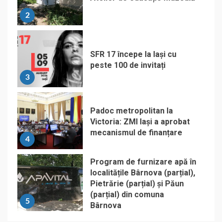
2
SFR 17 începe la Iași cu
peste 100 de invitați
3
Padoc metropolitan la
Victoria: ZMI Iași a aprobat
mecanismul de finanțare
4
Program de furnizare apă în
localitățile Bârnova (parțial),
Pietrărie (parțial) și Păun
(parțial) din comuna
5
Bârnova