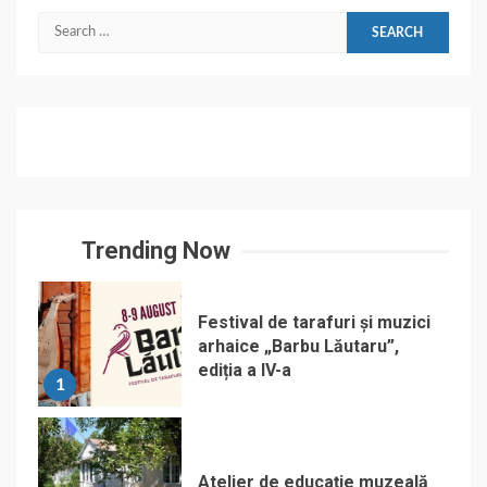
Search
for:
Trending Now
Festival de tarafuri și muzici
arhaice „Barbu Lăutaru”,
ediția a IV-a
1
Atelier de educație muzeală