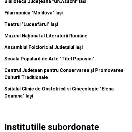
Biblioteca Județeana "Gh.Asachi" Iași
Filarmonica "Moldova" Iași
Teatrul "Luceafărul" Iași
Muzeul Național al Literaturii Române
Ansamblul Folcloric al Județului Iași
Scoala Populară de Arte "Titel Popovici"
Centrul Județean pentru Conservarea și Promovarea
Culturii Tradiționale
Spitalul Clinic de Obstetrică si Ginecologie "Elena
Doamna" Iași
Institutiile subordonate