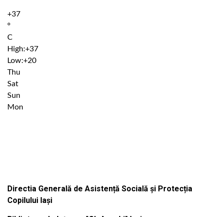
+
37
°
C
High:
+
37
Low:
+
20
Thu
Sat
Sun
Mon
Institutiile subordonate
Directia Generală de Asistență Socială și Protecția
Copilului Iași