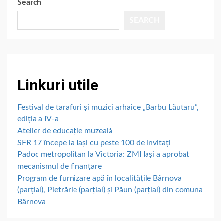
Search
SEARCH
Linkuri utile
Festival de tarafuri și muzici arhaice „Barbu Lăutaru”,
ediția a IV-a
Atelier de educație muzeală
SFR 17 începe la Iași cu peste 100 de invitați
Padoc metropolitan la Victoria: ZMI Iași a aprobat
mecanismul de finanțare
Program de furnizare apă în localitățile Bârnova
(parțial), Pietrărie (parțial) și Păun (parțial) din comuna
Bârnova