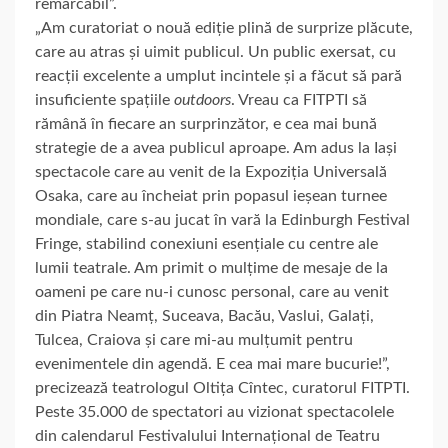
remarcabil”.
„Am curatoriat o nouă ediție plină de surprize plăcute,
care au atras și uimit publicul. Un public exersat, cu
reacții excelente a umplut incintele și a făcut să pară
insuficiente spațiile
outdoors
. Vreau ca FITPTI să
rămână în fiecare an surprinzător, e cea mai bună
strategie de a avea publicul aproape. Am adus la Iași
spectacole care au venit de la Expoziția Universală
Osaka, care au încheiat prin popasul ieșean turnee
mondiale, care s-au jucat în vară la Edinburgh Festival
Fringe, stabilind conexiuni esențiale cu centre ale
lumii teatrale. Am primit o mulțime de mesaje de la
oameni pe care nu-i cunosc personal, care au venit
din Piatra Neamț, Suceava, Bacău, Vaslui, Galați,
Tulcea, Craiova și care mi-au mulțumit pentru
evenimentele din agendă. E cea mai mare bucurie!”,
precizează teatrologul Oltița Cîntec, curatorul FITPTI.
Peste 35.000 de spectatori au vizionat spectacolele
din calendarul Festivalului Internațional de Teatru