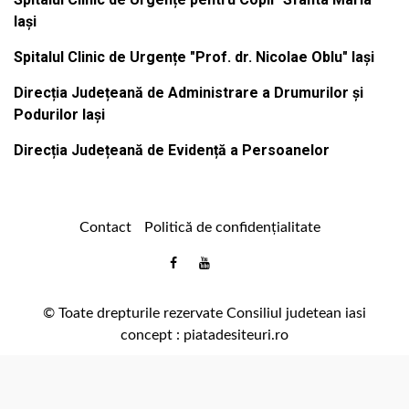
Iași
Spitalul Clinic de Urgențe "Prof. dr. Nicolae Oblu" Iași
Direcția Județeană de Administrare a Drumurilor și
Podurilor Iași
Direcția Județeană de Evidență a Persoanelor
Contact
Politică de confidențialitate
Email
Facebook
Youtube
:
comunicare@icc.ro
© Toate drepturile rezervate Consiliul judetean iasi
concept :
piatadesiteuri.ro