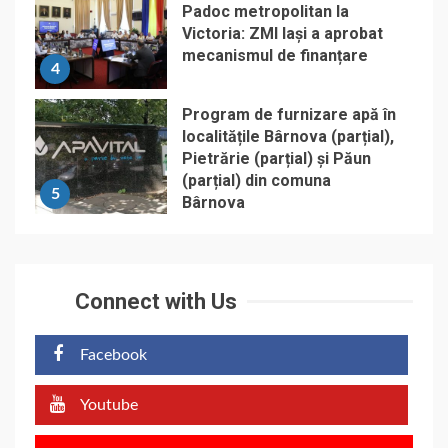
Padoc metropolitan la
Victoria: ZMI Iași a aprobat
mecanismul de finanțare
4
Program de furnizare apă în
localitățile Bârnova (parțial),
Pietrărie (parțial) și Păun
(parțial) din comuna
5
Bârnova
Connect with Us
Facebook
Youtube