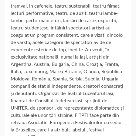
tramvai, în cafenele, teatru sustenabil, teatru filmat,
lecturi performative, teatru de auzit, teatru lambe-
lambe, performance-uri, lansări de carte, expoziții,
teatru studențesc, întâlniri spectatori-artiști au
coagulat un program consistent, care a vizat, dincolo
de vârstă, acele categorii de spectatori avide de
experiențe estetice de top, inedite. Au venit, în
exclusivitate națională, numai la Iași, artiști din
Argentina, Austria, Bulgaria, China, Croația, Franța,
Italia, Luxemburg, Marea Britanie, Olanda, Republica
Moldova, România, Spania, Serbia, Suedia, Ungaria,
companii de stat și independente, creatori consacrați
și debutanți. Organizat de Teatrul Luceafărul Iași,
finanțat de Consiliul Județean Iași, sprijinit de
UNITER, de sponsori, de reprezentanțe diplomatice și
culturale ale unor țări străine, FITPTI face parte din
rețeaua Asociației Europene a Festivalurilor cu sediul
la Bruxelles, care i-a atribuit labelul „festival