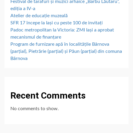
Festival de tarafuri și muzici arhaice „Barbu Lăutaru”,
ediția a IV-a
Atelier de educație muzeală
SFR 17 începe la Iași cu peste 100 de invitați
Padoc metropolitan la Victoria: ZMI Iași a aprobat
mecanismul de finanțare
Program de furnizare apă în localitățile Bârnova
(parțial), Pietrărie (parțial) și Păun (parțial) din comuna
Bârnova
Recent Comments
No comments to show.