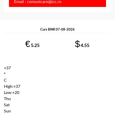
Email : comunicare@icc.ro
Curs BNR 07-08-2026
€
$
5.25
4.55
+
37
°
C
High:
+
37
Low:
+
20
Thu
Sat
Sun