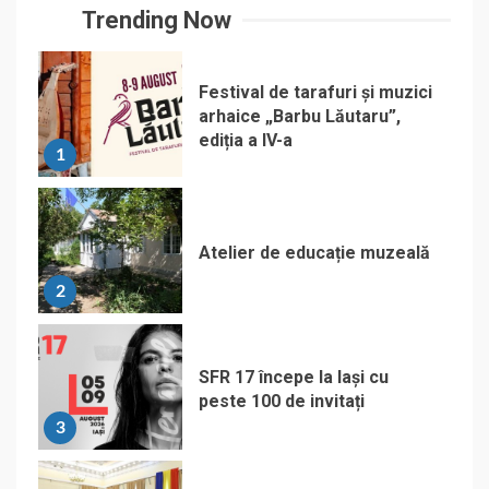
Trending Now
Festival de tarafuri și muzici
arhaice „Barbu Lăutaru”,
ediția a IV-a
1
Atelier de educație muzeală
2
SFR 17 începe la Iași cu
peste 100 de invitați
3