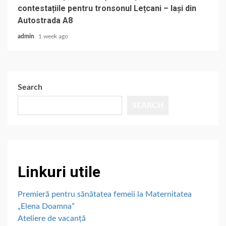
contestațiile pentru tronsonul Lețcani – Iași din
Autostrada A8
admin
1 week ago
Search
SEARCH
Linkuri utile
Premieră pentru sănătatea femeii la Maternitatea
„Elena Doamna”
Ateliere de vacanță