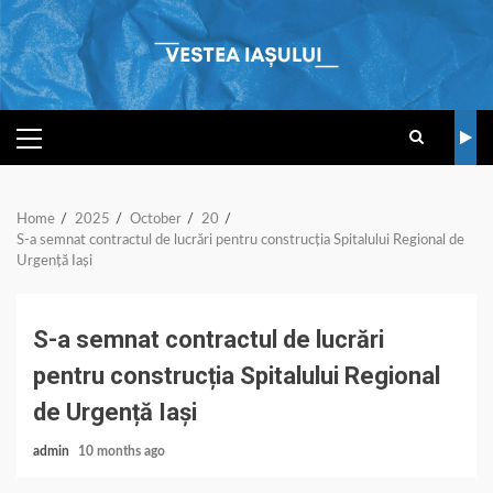
Skip
to
content
PRIMARY
MENU
Home
2025
October
20
S-a semnat contractul de lucrări pentru construcția Spitalului Regional de
Urgență Iași
S-a semnat contractul de lucrări
pentru construcția Spitalului Regional
de Urgență Iași
admin
10 months ago