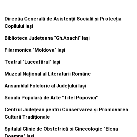
Directia Generală de Asistență Socială și Protecția
Copilului Iași
Biblioteca Județeana "Gh.Asachi" Iași
Filarmonica "Moldova" Iași
Teatrul "Luceafărul" Iași
Muzeul Național al Literaturii Române
Ansamblul Folcloric al Județului Iași
Scoala Populară de Arte "Titel Popovici"
Centrul Județean pentru Conservarea și Promovarea
Culturii Tradiționale
Spitalul Clinic de Obstetrică si Ginecologie "Elena
Doamna" Iași