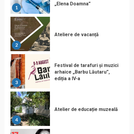
„Elena Doamna”
1
Ateliere de vacanță
2
Festival de tarafuri și muzici
arhaice „Barbu Lăutaru”,
ediția a IV-a
3
Atelier de educație muzeală
4