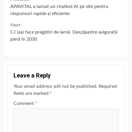
Continue
APAVITAL a lansat un chatbot AI pe site pentru
Reading
răspunsuri rapide și eficiente
Next:
CJ Iași face pregătiri de iarnă. Deszăpezire asigurată
până în 2030
Leave a Reply
Your email address will not be published.
Required
fields are marked
*
Comment
*