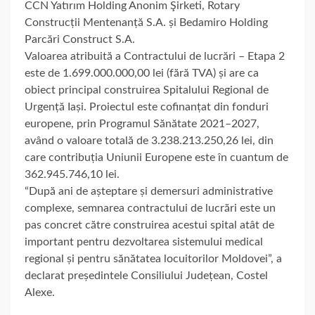
CCN Yatırım Holding Anonim Şirketi, Rotary
Construcții Mentenanță S.A. și Bedamiro Holding
Parcări Construct S.A.
Valoarea atribuită a Contractului de lucrări – Etapa 2
este de 1.699.000.000,00 lei (fără TVA) și are ca
obiect principal construirea Spitalului Regional de
Urgență Iași. Proiectul este cofinanțat din fonduri
europene, prin Programul Sănătate 2021–2027,
având o valoare totală de 3.238.213.250,26 lei, din
care contribuția Uniunii Europene este în cuantum de
362.945.746,10 lei.
“După ani de așteptare și demersuri administrative
complexe, semnarea contractului de lucrări este un
pas concret către construirea acestui spital atât de
important pentru dezvoltarea sistemului medical
regional și pentru sănătatea locuitorilor Moldovei”, a
declarat președintele Consiliului Județean, Costel
Alexe.