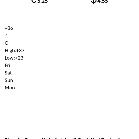
5.25
4.55
+
36
°
C
High:
+
37
Low:
+
23
Fri
Sat
Sun
Mon
Institutiile subordonate