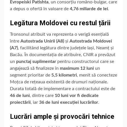
Evropeiski Patishta
, un consorțiu româno-bulgar, care
a depus o ofertă în valoare de
4,76 miliarde de lei
.
Legătura Moldovei cu restul țării
Tronsonul atribuit va reprezenta o verigă esențială
între
Autostrada Unirii (A8)
și
Autostrada Moldovei
(A7)
, facilitând legătura dintre județele Iași, Neamț și
Bacău. În documentația de atribuire, CNIR a prevăzut
un
punctaj suplimentar
pentru constructorul care se
angajează să finalizeze în
maximum 12 luni
un
segment prioritar de
5,5 kilometri
, menit să conecteze
Moțca de rețeaua existentă de drumuri naționale.
Durata totală de implementare a contractului este de
46 de luni
, dintre care
10 luni vor fi dedicate
proiectării
, iar
36 de luni execuției lucrărilor
.
Lucrări ample și provocări tehnice