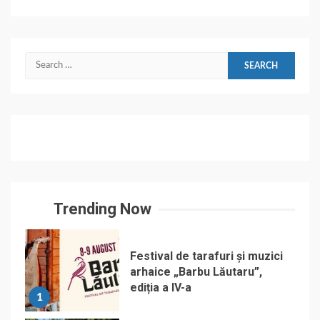
Search
for:
Trending Now
Festival de tarafuri și muzici
arhaice „Barbu Lăutaru”,
ediția a IV-a
1