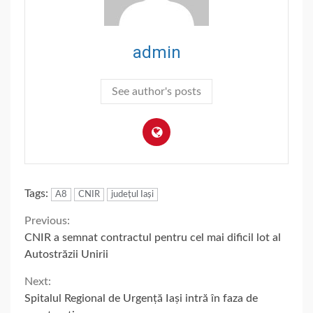
admin
See author's posts
Tags:
A8
CNIR
județul Iași
Continue
Previous:
CNIR a semnat contractul pentru cel mai dificil lot al
Reading
Autostrăzii Unirii
Next:
Spitalul Regional de Urgență Iași intră în faza de