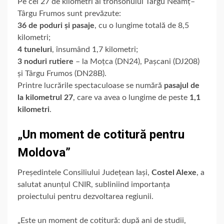
Pe cei 27 de kilometri ai tronsonului Târgu Neamț–
Târgu Frumos sunt prevăzute:
36 de poduri și pasaje
, cu o lungime totală de 8,5
kilometri;
4 tuneluri
, însumând 1,7 kilometri;
3 noduri rutiere
– la Moțca (DN24), Pașcani (DJ208)
și Târgu Frumos (DN28B).
Printre lucrările spectaculoase se numără
pasajul de
la kilometrul 27
, care va avea o lungime de peste
1,1
kilometri
.
„Un moment de cotitură pentru
Moldova”
Președintele Consiliului Județean Iași,
Costel Alexe
, a
salutat anunțul CNIR, subliniind importanța
proiectului pentru dezvoltarea regiunii.
„Este un moment de cotitură: după ani de studii,