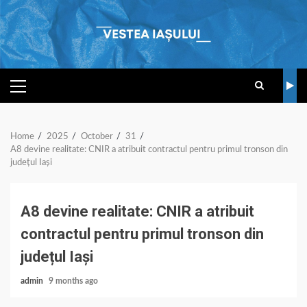
Skip
to
content
PRIMARY
MENU
Home
2025
October
31
A8 devine realitate: CNIR a atribuit contractul pentru primul tronson din
județul Iași
A8 devine realitate: CNIR a atribuit
contractul pentru primul tronson din
județul Iași
admin
9 months ago