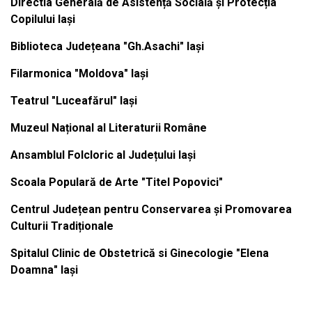
Directia Generală de Asistență Socială și Protecția
Copilului Iași
Biblioteca Județeana "Gh.Asachi" Iași
Filarmonica "Moldova" Iași
Teatrul "Luceafărul" Iași
Muzeul Național al Literaturii Române
Ansamblul Folcloric al Județului Iași
Scoala Populară de Arte "Titel Popovici"
Centrul Județean pentru Conservarea și Promovarea
Culturii Tradiționale
Spitalul Clinic de Obstetrică si Ginecologie "Elena
Doamna" Iași