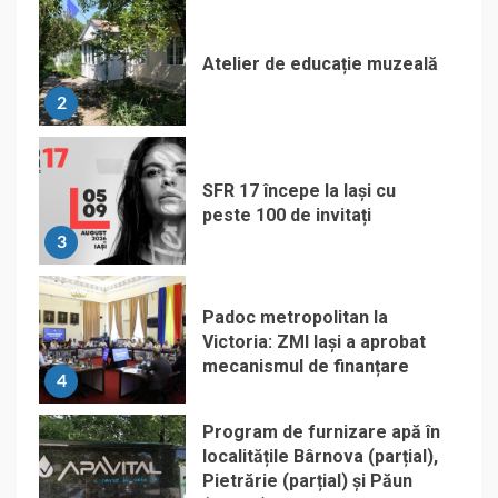
Atelier de educație muzeală
2
SFR 17 începe la Iași cu
peste 100 de invitați
3
Padoc metropolitan la
Victoria: ZMI Iași a aprobat
mecanismul de finanțare
4
Program de furnizare apă în
localitățile Bârnova (parțial),
Pietrărie (parțial) și Păun