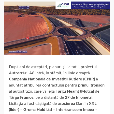
După ani de așteptări, planuri și licitații, proiectul
Autostrăzii A8 intră, în sfârșit, în linie dreaptă.
Compania Națională de Investiții Rutiere (CNIR)
a
anunțat atribuirea contractului pentru
primul tronson
al autostrăzii, care va lega
Târgu Neamț (Moțca)
de
Târgu Frumos
, pe o distanță de
27 de kilometri
.
Licitația a fost câștigată de
asocierea Danlin XXL
(lider) – Groma Hold Ltd – Intertranscom Impex –