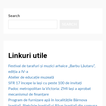
Search
SEARCH
Linkuri utile
Festival de tarafuri și muzici arhaice „Barbu Lăutaru”,
ediția a IV-a
Atelier de educație muzeală
SFR 17 începe la Iași cu peste 100 de invitați
Padoc metropolitan la Victoria: ZMI Iași a aprobat
mecanismul de finanțare
Program de furnizare apă în localitățile Bârnova
(parțial), Pietrărie (parțial) și Păun (parțial) din comuna