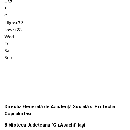
+
37
°
C
High:
+
39
Low:
+
23
Wed
Fri
Sat
Sun
Institutiile subordonate
Directia Generală de Asistență Socială și Protecția
Copilului Iași
Biblioteca Județeana "Gh.Asachi" Iași