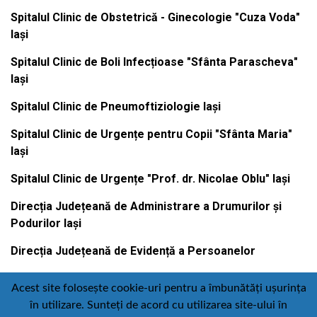
Spitalul Clinic de Obstetrică - Ginecologie "Cuza Voda"
Iași
Spitalul Clinic de Boli Infecțioase "Sfânta Parascheva"
Iași
Spitalul Clinic de Pneumoftiziologie Iași
Spitalul Clinic de Urgențe pentru Copii "Sfânta Maria"
Iași
Spitalul Clinic de Urgențe "Prof. dr. Nicolae Oblu" Iași
Direcția Județeană de Administrare a Drumurilor și
Podurilor Iași
Direcția Județeană de Evidență a Persoanelor
Acest site folosește cookie-uri pentru a îmbunătăți ușurința
în utilizare. Sunteți de acord cu utilizarea site-ului în
Contact
Politică de confidențialitate