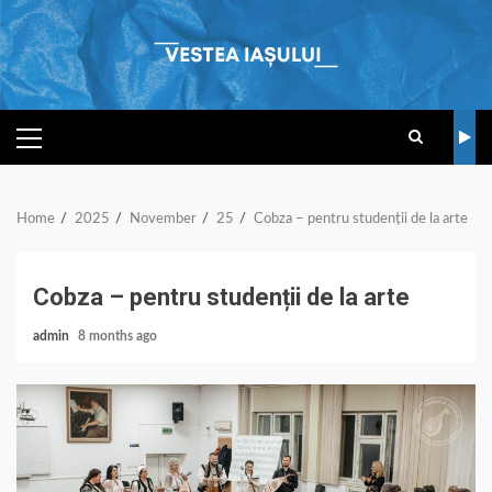
Skip
to
content
PRIMARY
MENU
Home
2025
November
25
Cobza – pentru studenții de la arte
Cobza – pentru studenții de la arte
admin
8 months ago