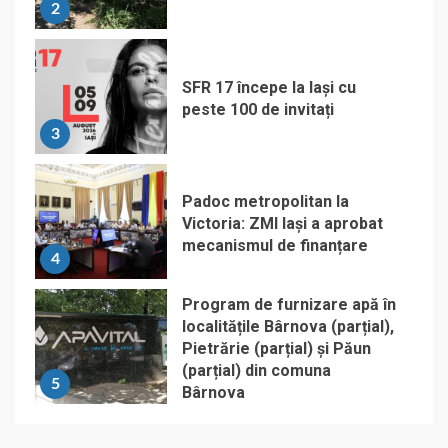
2
SFR 17 începe la Iași cu
peste 100 de invitați
3
Padoc metropolitan la
Victoria: ZMI Iași a aprobat
mecanismul de finanțare
4
Program de furnizare apă în
localitățile Bârnova (parțial),
Pietrărie (parțial) și Păun
(parțial) din comuna
5
Bârnova