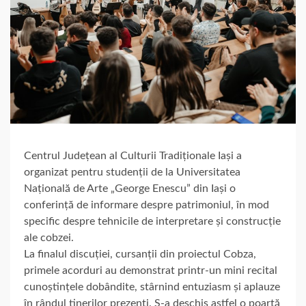
Centrul Județean al Culturii Tradiționale Iași a
organizat pentru studenții de la Universitatea
Națională de Arte „George Enescu” din Iași o
conferință de informare despre patrimoniul, în mod
specific despre tehnicile de interpretare și construcție
ale cobzei.
La finalul discuției, cursanții din proiectul Cobza,
primele acorduri au demonstrat printr-un mini recital
cunoștințele dobândite, stârnind entuziasm și aplauze
în rândul tinerilor prezenți. S-a deschis astfel o poartă