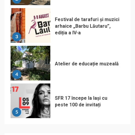
Festival de tarafuri și muzici
arhaice „Barbu Lăutaru”,
ediția a IV-a
3
Atelier de educație muzeală
4
SFR 17 începe la Iași cu
peste 100 de invitați
5