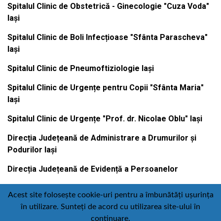
Spitalul Clinic de Obstetrică - Ginecologie "Cuza Voda"
Iași
Spitalul Clinic de Boli Infecțioase "Sfânta Parascheva"
Iași
Spitalul Clinic de Pneumoftiziologie Iași
Spitalul Clinic de Urgențe pentru Copii "Sfânta Maria"
Iași
Spitalul Clinic de Urgențe "Prof. dr. Nicolae Oblu" Iași
Direcția Județeană de Administrare a Drumurilor și
Podurilor Iași
Direcția Județeană de Evidență a Persoanelor
Acest site folosește cookie-uri pentru a îmbunătăți ușurința
în utilizare. Sunteți de acord cu utilizarea site-ului în
Contact
Politică de confidențialitate
continuare.