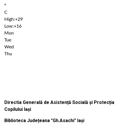
°
C
High:
+
29
Low:
+
16
Mon
Tue
Wed
Thu
Institutiile subordonate
Directia Generală de Asistență Socială și Protecția
Copilului Iași
Biblioteca Județeana "Gh.Asachi" Iași