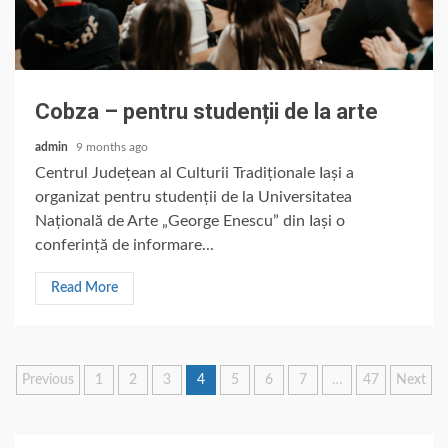
Cobza – pentru studenții de la arte
admin
9 months ago
Centrul Județean al Culturii Tradiționale Iași a
organizat pentru studenții de la Universitatea
Națională de Arte „George Enescu” din Iași o
conferință de informare...
Read More
Posts
Previous
1
2
3
4
5
6
7
…
47
Next
pagination