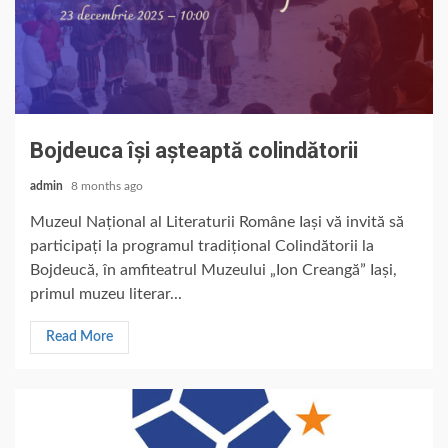
Bojdeuca își așteaptă colindătorii
admin
8 months ago
Muzeul Național al Literaturii Române Iași vă invită să
participați la programul tradițional Colindătorii la
Bojdeucă, în amfiteatrul Muzeului „Ion Creangă” Iași,
primul muzeu literar...
Read More