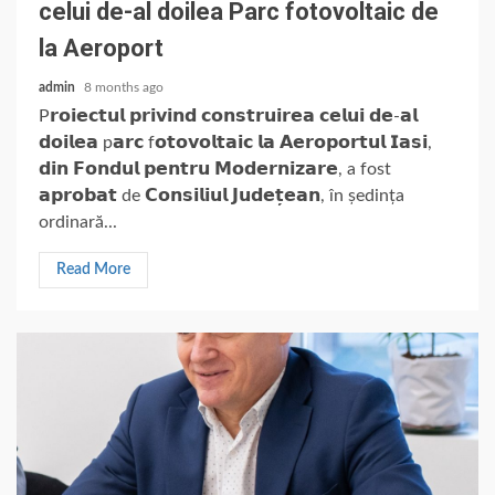
celui de-al doilea Parc fotovoltaic de
la Aeroport
admin
8 months ago
P𝗿𝗼𝗶𝗲𝗰𝘁𝘂𝗹 𝗽𝗿𝗶𝘃𝗶𝗻𝗱 𝗰𝗼𝗻𝘀𝘁𝗿𝘂𝗶𝗿𝗲𝗮 𝗰𝗲𝗹𝘂𝗶 𝗱𝗲-𝗮𝗹
𝗱𝗼𝗶𝗹𝗲𝗮 p𝗮𝗿𝗰 f𝗼𝘁𝗼𝘃𝗼𝗹𝘁𝗮𝗶𝗰 𝗹𝗮 𝗔𝗲𝗿𝗼𝗽𝗼𝗿𝘁𝘂𝗹 𝗜𝗮𝘀𝗶,
𝗱𝗶𝗻 𝗙𝗼𝗻𝗱𝘂𝗹 𝗽𝗲𝗻𝘁𝗿𝘂 𝗠𝗼𝗱𝗲𝗿𝗻𝗶𝘇𝗮𝗿𝗲, a fost
𝗮𝗽𝗿𝗼𝗯𝗮𝘁 de 𝗖𝗼𝗻𝘀𝗶𝗹𝗶𝘂𝗹 𝗝𝘂𝗱𝗲𝘁̦𝗲𝗮𝗻, în ședința
ordinară...
Read More