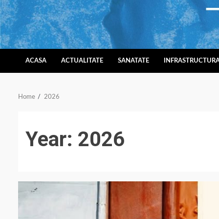
Skip
to
content
ACASA
ACTUALITATE
SANATATE
INFRASTRUCTUR
Home
2026
Year:
2026