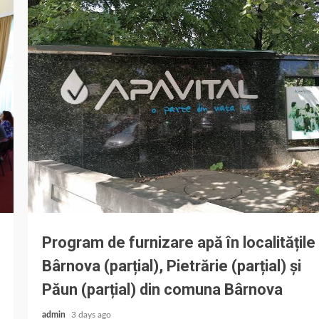
Program de furnizare apă în localitățile
Bârnova (parțial), Pietrărie (parțial) și
Păun (parțial) din comuna Bârnova
admin
3 days ago