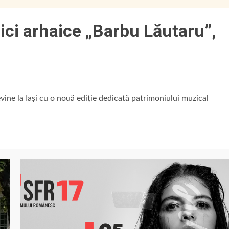
zici arhaice „Barbu Lăutaru”,
evine la Iași cu o nouă ediție dedicată patrimoniului muzical