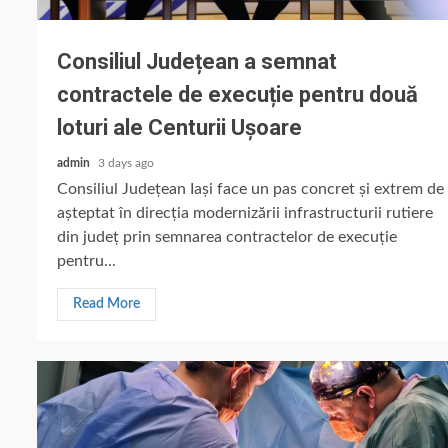
Consiliul Județean a semnat
contractele de execuție pentru două
loturi ale Centurii Ușoare
admin
3 days ago
Consiliul Județean Iași face un pas concret și extrem de
așteptat în direcția modernizării infrastructurii rutiere
din județ prin semnarea contractelor de execuție
pentru...
Read More