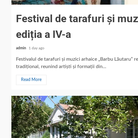
Festival de tarafuri și mu
ediția a IV-a
admin
1 day ago
Festivalul de tarafuri și muzici arhaice „Barbu Lăutaru” r
tradițional, reunind artiști și formații din...
Read More