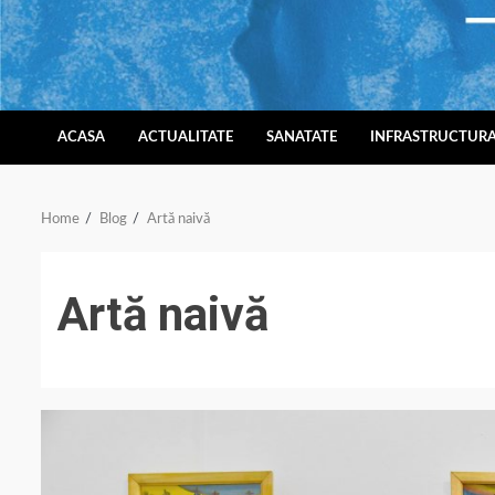
Skip
to
content
ACASA
ACTUALITATE
SANATATE
INFRASTRUCTUR
Home
Blog
Artă naivă
Artă naivă