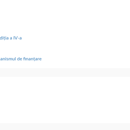
diția a IV-a
canismul de finanțare