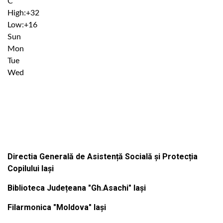
C
High:
+
32
Low:
+
16
Sun
Mon
Tue
Wed
Institutiile subordonate
Directia Generală de Asistență Socială și Protecția
Copilului Iași
Biblioteca Județeana "Gh.Asachi" Iași
Filarmonica "Moldova" Iași