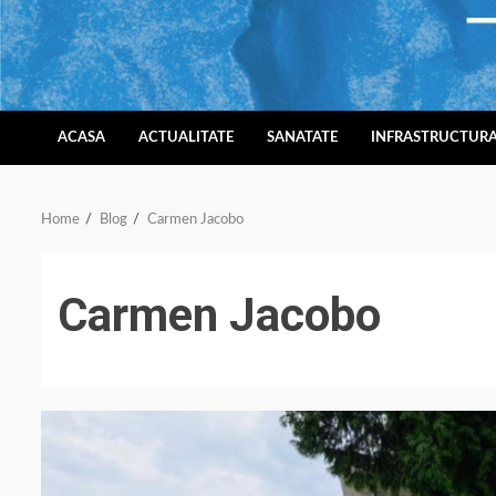
Skip
to
content
ACASA
ACTUALITATE
SANATATE
INFRASTRUCTUR
Home
Blog
Carmen Jacobo
Carmen Jacobo