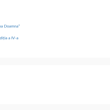
lena Doamna”
diția a IV-a