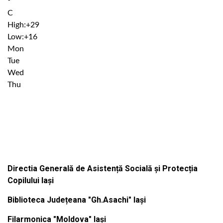
°
C
High:
+
29
Low:
+
16
Mon
Tue
Wed
Thu
Institutiile subordonate
Directia Generală de Asistență Socială și Protecția
Copilului Iași
Biblioteca Județeana "Gh.Asachi" Iași
Filarmonica "Moldova" Iași