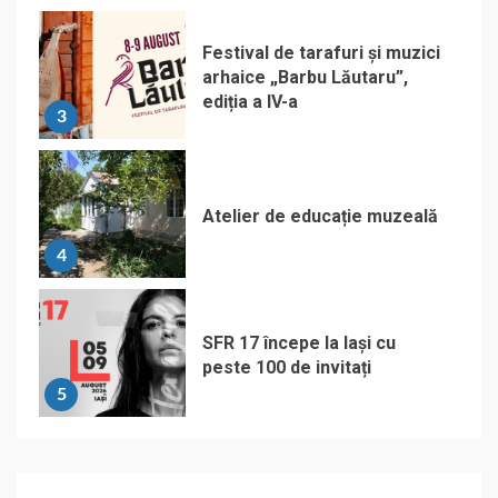
Festival de tarafuri și muzici
arhaice „Barbu Lăutaru”,
ediția a IV-a
3
Atelier de educație muzeală
4
SFR 17 începe la Iași cu
peste 100 de invitați
5