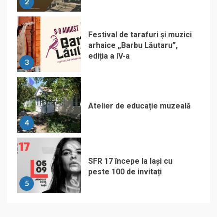
2
Festival de tarafuri și muzici
arhaice „Barbu Lăutaru”,
ediția a IV-a
3
Atelier de educație muzeală
4
SFR 17 începe la Iași cu
peste 100 de invitați
5