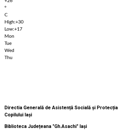
+
26
°
C
High:
+
30
Low:
+
17
Mon
Tue
Wed
Thu
Institutiile subordonate
Directia Generală de Asistență Socială și Protecția
Copilului Iași
Biblioteca Județeana "Gh.Asachi" Iași