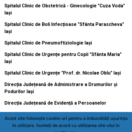
Spitalul Clinic de Obstetrică - Ginecologie "Cuza Voda"
Iași
Spitalul Clinic de Boli Infecțioase "Sfânta Parascheva"
Iași
Spitalul Clinic de Pneumoftiziologie Iași
Spitalul Clinic de Urgențe pentru Copii "Sfânta Maria"
Iași
Spitalul Clinic de Urgențe "Prof. dr. Nicolae Oblu" Iași
Direcția Județeană de Administrare a Drumurilor și
Podurilor Iași
Direcția Județeană de Evidență a Persoanelor
Acest site folosește cookie-uri pentru a îmbunătăți ușurința
în utilizare. Sunteți de acord cu utilizarea site-ului în
Contact
Politică de confidențialitate