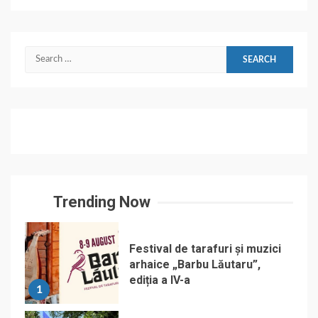
Search
for:
Trending Now
Festival de tarafuri și muzici
arhaice „Barbu Lăutaru”,
ediția a IV-a
1