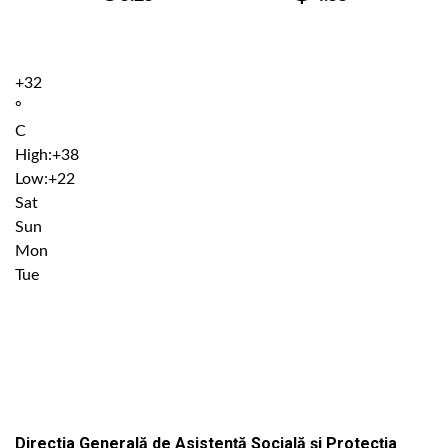
+
32
°
C
High:
+
38
Low:
+
22
Sat
Sun
Mon
Tue
Institutiile subordonate
Directia Generală de Asistență Socială și Protecția