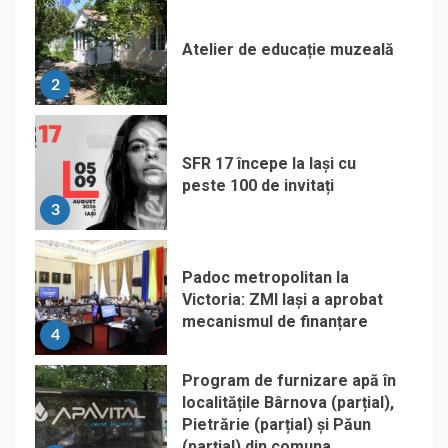
Atelier de educație muzeală
2
SFR 17 începe la Iași cu
peste 100 de invitați
3
Padoc metropolitan la
Victoria: ZMI Iași a aprobat
mecanismul de finanțare
4
Program de furnizare apă în
localitățile Bârnova (parțial),
Pietrărie (parțial) și Păun
(parțial) din comuna