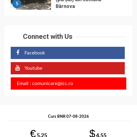
5
Bârnova
Connect with Us
Facebook
Youtube
Email : comunicare@icc.ro
Curs BNR 07-08-2026
€
$
5.25
4.55