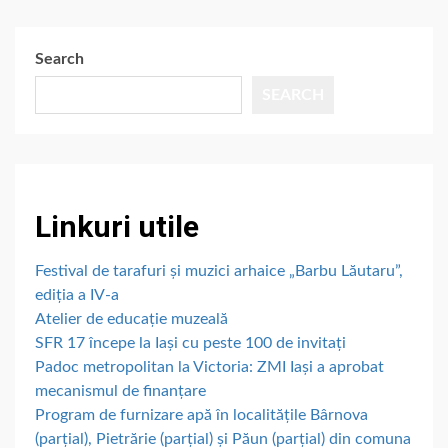
Search
SEARCH
Linkuri utile
Festival de tarafuri și muzici arhaice „Barbu Lăutaru”,
ediția a IV-a
Atelier de educație muzeală
SFR 17 începe la Iași cu peste 100 de invitați
Padoc metropolitan la Victoria: ZMI Iași a aprobat
mecanismul de finanțare
Program de furnizare apă în localitățile Bârnova
(parțial), Pietrărie (parțial) și Păun (parțial) din comuna