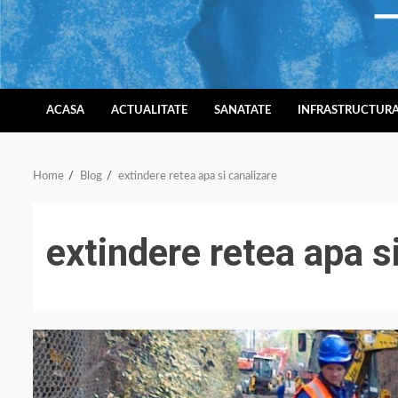
Skip
to
content
ACASA
ACTUALITATE
SANATATE
INFRASTRUCTUR
Home
Blog
extindere retea apa si canalizare
extindere retea apa s