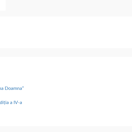
lena Doamna”
diția a IV-a