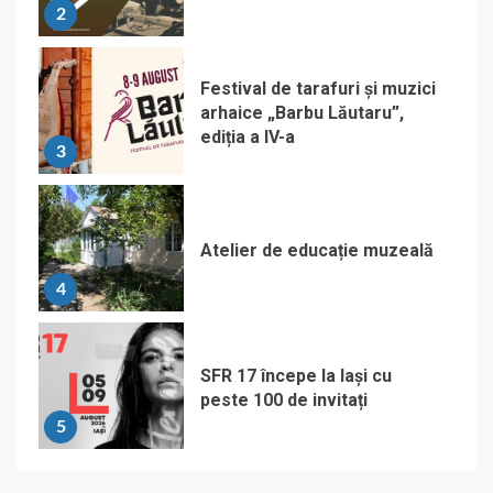
2
Festival de tarafuri și muzici
arhaice „Barbu Lăutaru”,
ediția a IV-a
3
Atelier de educație muzeală
4
SFR 17 începe la Iași cu
peste 100 de invitați
5