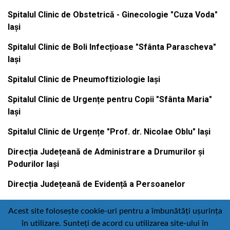
Spitalul Clinic de Obstetrică - Ginecologie "Cuza Voda"
Iași
Spitalul Clinic de Boli Infecțioase "Sfânta Parascheva"
Iași
Spitalul Clinic de Pneumoftiziologie Iași
Spitalul Clinic de Urgențe pentru Copii "Sfânta Maria"
Iași
Spitalul Clinic de Urgențe "Prof. dr. Nicolae Oblu" Iași
Direcția Județeană de Administrare a Drumurilor și
Podurilor Iași
Direcția Județeană de Evidență a Persoanelor
Acest site folosește cookie-uri pentru a îmbunătăți ușurința
în utilizare. Sunteți de acord cu utilizarea site-ului în
Contact
Politică de confidențialitate