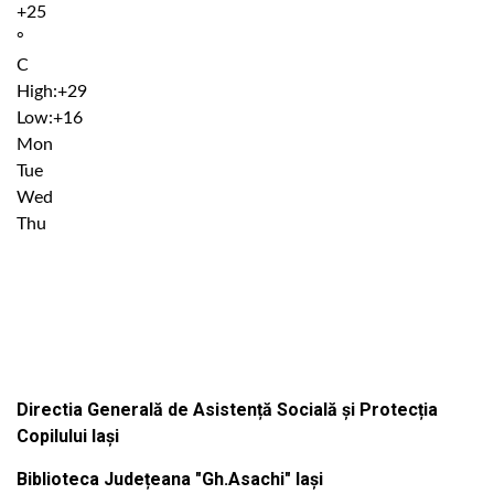
+
25
°
C
High:
+
29
Low:
+
16
Mon
Tue
Wed
Thu
Institutiile subordonate
Directia Generală de Asistență Socială și Protecția
Copilului Iași
Biblioteca Județeana "Gh.Asachi" Iași