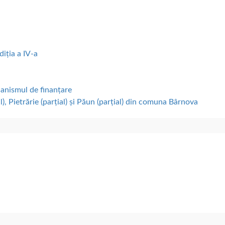
diția a IV-a
canismul de finanțare
), Pietrărie (parțial) și Păun (parțial) din comuna Bârnova