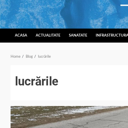
Skip
to
content
ACASA
ACTUALITATE
SANATATE
INFRASTRUCTUR
Home
Blog
lucrările
lucrările