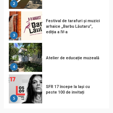
2
Festival de tarafuri și muzici
arhaice „Barbu Lăutaru”,
ediția a IV-a
3
Atelier de educație muzeală
4
SFR 17 începe la Iași cu
peste 100 de invitați
5