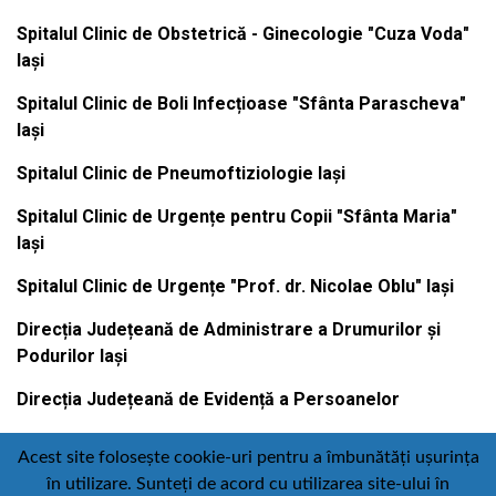
Spitalul Clinic de Obstetrică - Ginecologie "Cuza Voda"
Iași
Spitalul Clinic de Boli Infecțioase "Sfânta Parascheva"
Iași
Spitalul Clinic de Pneumoftiziologie Iași
Spitalul Clinic de Urgențe pentru Copii "Sfânta Maria"
Iași
Spitalul Clinic de Urgențe "Prof. dr. Nicolae Oblu" Iași
Direcția Județeană de Administrare a Drumurilor și
Podurilor Iași
Direcția Județeană de Evidență a Persoanelor
Acest site folosește cookie-uri pentru a îmbunătăți ușurința
în utilizare. Sunteți de acord cu utilizarea site-ului în
Contact
Politică de confidențialitate