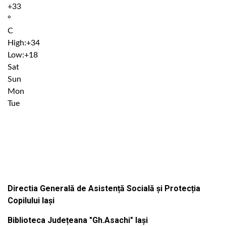
+
33
°
C
High:
+
34
Low:
+
18
Sat
Sun
Mon
Tue
Institutiile subordonate
Directia Generală de Asistență Socială și Protecția
Copilului Iași
Biblioteca Județeana "Gh.Asachi" Iași