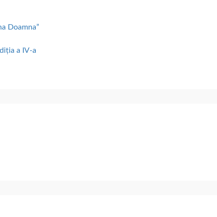
lena Doamna”
diția a IV-a