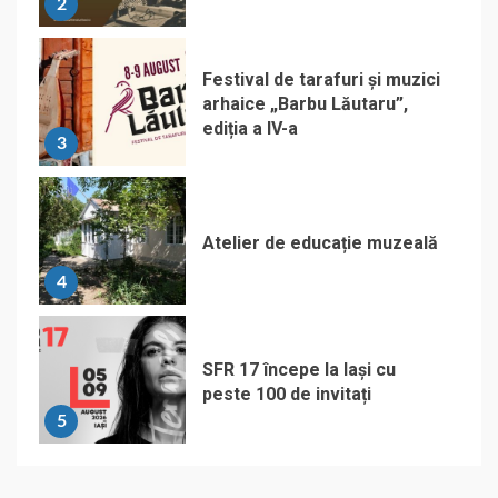
2
Festival de tarafuri și muzici
arhaice „Barbu Lăutaru”,
ediția a IV-a
3
Atelier de educație muzeală
4
SFR 17 începe la Iași cu
peste 100 de invitați
5