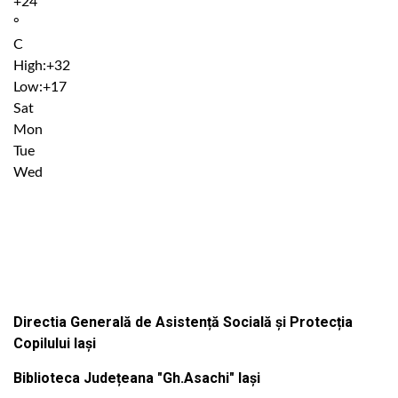
+
24
°
C
High:
+
32
Low:
+
17
Sat
Mon
Tue
Wed
Institutiile subordonate
Directia Generală de Asistență Socială și Protecția
Copilului Iași
Biblioteca Județeana "Gh.Asachi" Iași