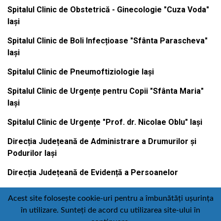
Spitalul Clinic de Obstetrică - Ginecologie "Cuza Voda"
Iași
Spitalul Clinic de Boli Infecțioase "Sfânta Parascheva"
Iași
Spitalul Clinic de Pneumoftiziologie Iași
Spitalul Clinic de Urgențe pentru Copii "Sfânta Maria"
Iași
Spitalul Clinic de Urgențe "Prof. dr. Nicolae Oblu" Iași
Direcția Județeană de Administrare a Drumurilor și
Podurilor Iași
Direcția Județeană de Evidență a Persoanelor
Acest site folosește cookie-uri pentru a îmbunătăți ușurința
în utilizare. Sunteți de acord cu utilizarea site-ului în
Contact
Politică de confidențialitate